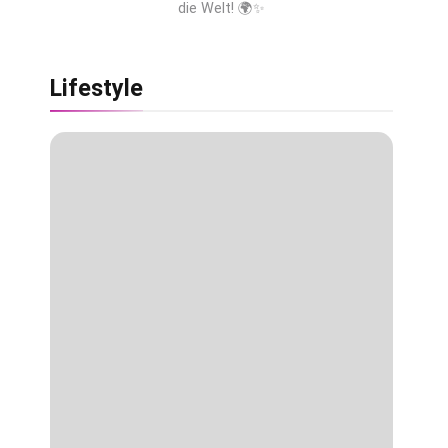
die Welt! 🌍✨
Lifestyle