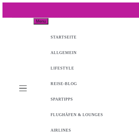
Skip
to
WOW-A
content
Menu
STARTSEITE
ALLGEMEIN
LIFESTYLE
REISE-BLOG
SPARTIPPS
FLUGHÄFEN & LOUNGES
AIRLINES