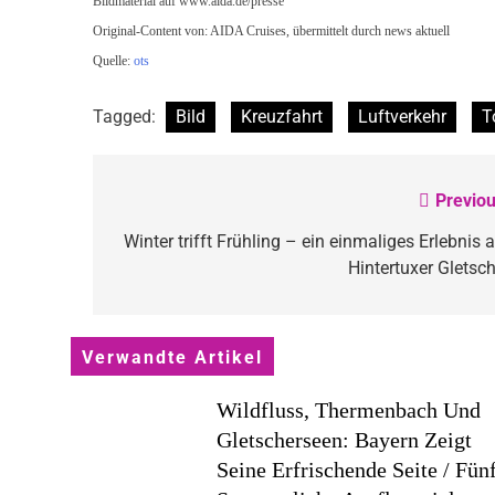
Bildmaterial auf www.aida.de/presse
Original-Content von: AIDA Cruises, übermittelt durch news aktuell
Quelle:
ots
Tagged:
Bild
Kreuzfahrt
Luftverkehr
T
Previou
Beitragsnavigation
Winter trifft Frühling – ein einmaliges Erlebnis 
Hintertuxer Gletsch
Verwandte Artikel
Wildfluss, Thermenbach Und
Gletscherseen: Bayern Zeigt
Seine Erfrischende Seite / Fün