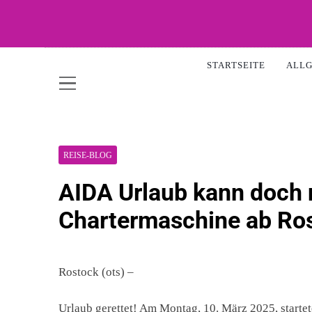
Skip
to
content
WOW-A
STARTSEITE
ALL
REISE-BLOG
AIDA Urlaub kann doch n
Chartermaschine ab Ro
Rostock (ots) –
Urlaub gerettet! Am Montag, 10. März 2025, start