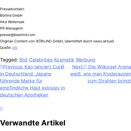
Pressekontakt:
Börlind GmbH
Inka Wollensak
PR Managerin
presse@boerlind.com
Original-Content von: BÖRLIND GmbH, übermittelt durch news aktuell
Quelle:
ots
Tagged:
Bild
Celebrities
Kosmetik
Werbung
Beitragsnavigation
Previous:
Kao lanciert Curél
Next:
Die Wilkogel-Arena
in Deutschland: Japans
weiß, wie man Kinderaugen
führende Marke für
zum Strahlen bringt
empfindliche Haut exklusiv in
deutschen Apotheken
Verwandte Artikel