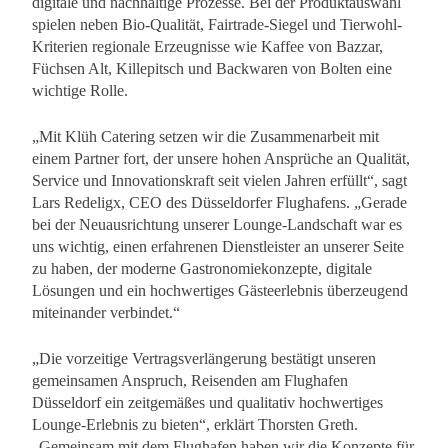
digitale und nachhaltige Prozesse. Bei der Produktauswahl
spielen neben Bio-Qualität, Fairtrade-Siegel und Tierwohl-
Kriterien regionale Erzeugnisse wie Kaffee von Bazzar,
Füchsen Alt, Killepitsch und Backwaren von Bolten eine
wichtige Rolle.
„Mit Klüh Catering setzen wir die Zusammenarbeit mit
einem Partner fort, der unsere hohen Ansprüche an Qualität,
Service und Innovationskraft seit vielen Jahren erfüllt“, sagt
Lars Redeligx, CEO des Düsseldorfer Flughafens. „Gerade
bei der Neuausrichtung unserer Lounge-Landschaft war es
uns wichtig, einen erfahrenen Dienstleister an unserer Seite
zu haben, der moderne Gastronomiekonzepte, digitale
Lösungen und ein hochwertiges Gästeerlebnis überzeugend
miteinander verbindet.“
„Die vorzeitige Vertragsverlängerung bestätigt unseren
gemeinsamen Anspruch, Reisenden am Flughafen
Düsseldorf ein zeitgemäßes und qualitativ hochwertiges
Lounge-Erlebnis zu bieten“, erklärt Thorsten Greth.
„Gemeinsam mit dem Flughafen haben wir die Konzepte für