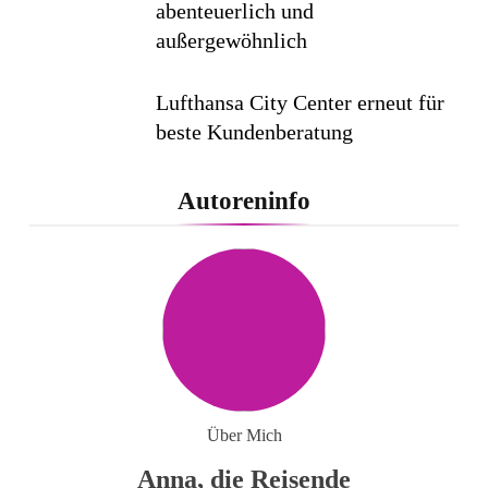
abenteuerlich und
außergewöhnlich
Lufthansa City Center erneut für
beste Kundenberatung
ausgezeichnet / Handelsblatt-
Studie sieht LCC zum siebten
Autoreninfo
Mal in Folge vorn
Cool down am Hintertuxer
Gletscher
Ägypten erleben mit Builder
Travel: sicher, persönlich und gut
Über Mich
begleitet
Anna, die Reisende