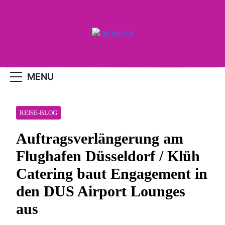
Skip
to
content
WOW-Air
MENU
REISE-BLOG
Auftragsverlängerung am
Flughafen Düsseldorf / Klüh
Catering baut Engagement in
den DUS Airport Lounges
aus