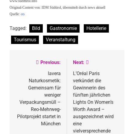
www.suedtirol.info
Original-Content von: IDM Südtirol, übermittelt durch news aktuell
Quelle:
ots
Tagged:
Bild
Gastronomie
Hotellerie
Tourismus
Veranstaltung
Previous:
Next:
Beitragsnavigation
lavera
L’Oréal Paris
Naturkosmetik:
verkündet die
Gemeinsam für
Gewinnerin des
weniger
fünften jährlichen
Verpackungsmüll –
Lights On Women’s
Reo-Mehrweg-
Worth Award –
Pilotprojekt startet in
ausgezeichnet wird
München
eine
vielversprechende