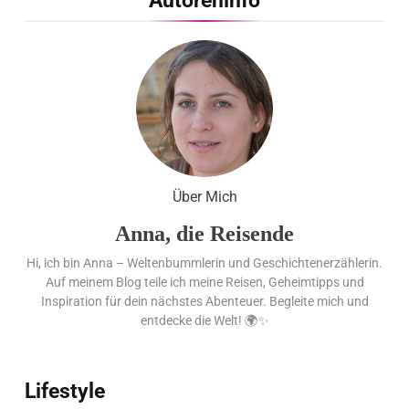
Autoreninfo
Mal in Folge vorn
Cool down am Hintertuxer
Gletscher
Ägypten erleben mit Builder
Travel: sicher, persönlich und gut
Über Mich
begleitet
Anna, die Reisende
Hi, ich bin Anna – Weltenbummlerin und Geschichtenerzählerin.
Auf meinem Blog teile ich meine Reisen, Geheimtipps und
Inspiration für dein nächstes Abenteuer. Begleite mich und
entdecke die Welt! 🌍✨
Lifestyle