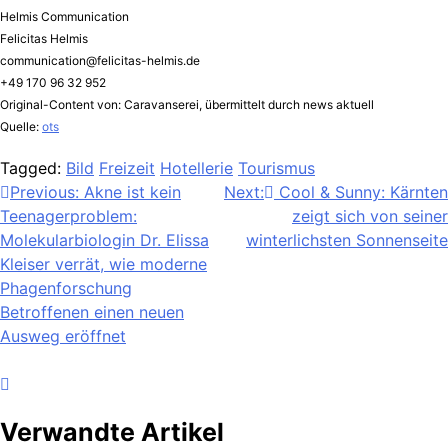
Helmis Communication
Felicitas Helmis
communication@felicitas-helmis.de
+49 170 96 32 952
Original-Content von: Caravanserei, übermittelt durch news aktuell
Quelle:
ots
Tagged:
Bild
Freizeit
Hotellerie
Tourismus
Beitragsnavigation
Previous:
Akne ist kein
Next:
Cool & Sunny: Kärnten
Teenagerproblem:
zeigt sich von seiner
Molekularbiologin Dr. Elissa
winterlichsten Sonnenseite
Kleiser verrät, wie moderne
Phagenforschung
Betroffenen einen neuen
Ausweg eröffnet
Verwandte Artikel