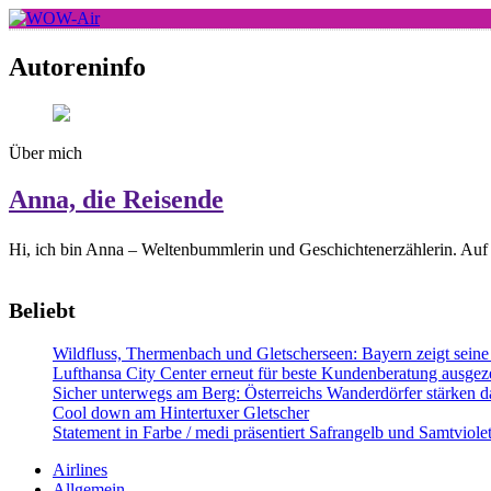
Skip
to
WOW-Air
content
Autoreninfo
Über mich
Anna, die Reisende
Hi, ich bin Anna – Weltenbummlerin und Geschichtenerzählerin. Auf 
Beliebt
Wildfluss, Thermenbach und Gletscherseen: Bayern zeigt seine 
Lufthansa City Center erneut für beste Kundenberatung ausgeze
Sicher unterwegs am Berg: Österreichs Wanderdörfer stärken da
Cool down am Hintertuxer Gletscher
Statement in Farbe / medi präsentiert Safrangelb und Samtviol
Airlines
Allgemein