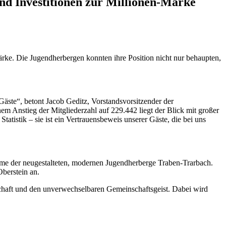
nd Investitionen zur Millionen-Marke
ärke. Die Jugendherbergen konnten ihre Position nicht nur behaupten,
Gäste“, betont Jacob Geditz, Vorstandsvorsitzender der
 Anstieg der Mitgliederzahl auf 229.442 liegt der Blick mit großer
atistik – sie ist ein Vertrauensbeweis unserer Gäste, die bei uns
nahme der neugestalteten, modernen Jugendherberge Traben-Trarbach.
berstein an.
chaft und den unverwechselbaren Gemeinschaftsgeist. Dabei wird