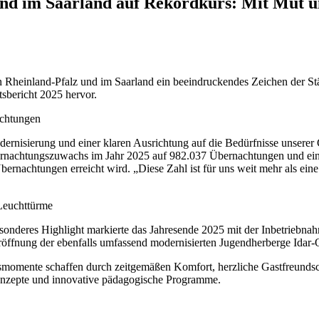
nd im Saarland auf Rekordkurs: Mit Mut u
in Rheinland-Pfalz und im Saarland ein beeindruckendes Zeichen der St
tsbericht 2025 hervor.
achtungen
dernisierung und einer klaren Ausrichtung auf die Bedürfnisse unserer 
rnachtungszuwachs im Jahr 2025 auf 982.037 Übernachtungen und einem
rnachtungen erreicht wird. „Diese Zahl ist für uns weit mehr als eine St
 Leuchttürme
 besonderes Highlight markierte das Jahresende 2025 mit der Inbetrieb
röffnung der ebenfalls umfassend modernisierten Jugendherberge Idar-O
ksmomente schaffen durch zeitgemäßen Komfort, herzliche Gastfreunds
 Konzepte und innovative pädagogische Programme.