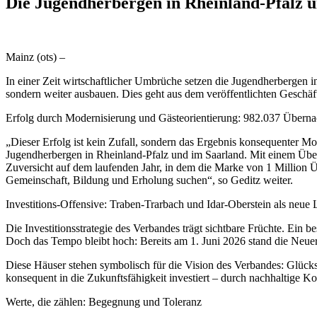
Die Jugendherbergen in Rheinland-Pfalz u
Mainz (ots) –
In einer Zeit wirtschaftlicher Umbrüche setzen die Jugendherbergen 
sondern weiter ausbauen. Dies geht aus dem veröffentlichten Geschäf
Erfolg durch Modernisierung und Gästeorientierung: 982.037 Übern
„Dieser Erfolg ist kein Zufall, sondern das Ergebnis konsequenter Mo
Jugendherbergen in Rheinland-Pfalz und im Saarland. Mit einem Übe
Zuversicht auf dem laufenden Jahr, in dem die Marke von 1 Million Übe
Gemeinschaft, Bildung und Erholung suchen“, so Geditz weiter.
Investitions-Offensive: Traben-Trarbach und Idar-Oberstein als neue
Die Investitionsstrategie des Verbandes trägt sichtbare Früchte. Ein
Doch das Tempo bleibt hoch: Bereits am 1. Juni 2026 stand die Neue
Diese Häuser stehen symbolisch für die Vision des Verbandes: Glüc
konsequent in die Zukunftsfähigkeit investiert – durch nachhaltige
Werte, die zählen: Begegnung und Toleranz