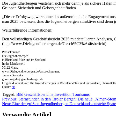
Die Jugendherbergen verstehen sich mehr denn je als sichere Häfen i
Gruppen Sicherheit und Geborgenheit finden.
„Dieser Erfolgsweg wäre ohne das außerordentliche Engagement unser
man 2025 bewiesen, dass die Jugendherbergen attraktiver sind denn j
Weiterführende Informationen:
Den vollständigen Geschäftsbericht 2025 mit detaillierten Analyse
(http://www.DieJugendherbergen.de/Gesch%C3%A4ftsbericht)
Pressekontakt:
Die Jugendherbergen
in Rheinland-Pfalz und im Saarland
In der Meielache 1
55122 Mainz
www.DieJugendherbergen.deAnsprechpartner:
Tamara Goretzka
goretzka@diejugendherbergen.de
Original-Content von: Die Jugendherbergen in Rheinland-Pfalz und im Saarland, übermittelt 
Quelle:
ots
Tagged:
Bild
Geschäftsberichte
Investition
Tourismus
Beitragsnavigation
Previous:
Sternstunden in den Tiroler Bergen: Die neue „Almen-Ste
Next:
Eine der größten Jugendherbergen Deutschlands entsteht: Spaten
Verwandte Artikel