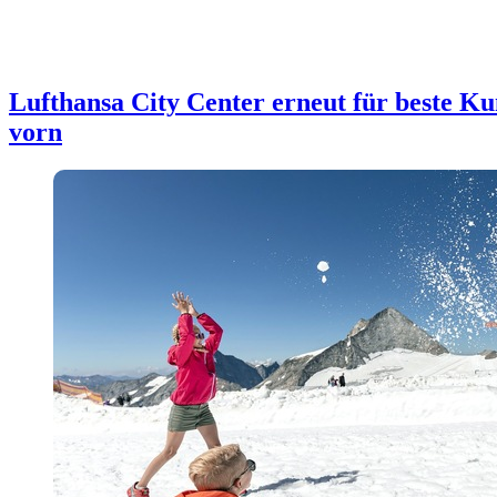
Lufthansa City Center erneut für beste Ku
vorn