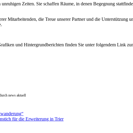
n unruhigen Zeiten. Sie schaffen Räume, in denen Begegnung stattfinde
er Mitarbeitenden, die Treue unserer Partner und die Unterstützung un
e.
n, Grafiken und Hintergrundberichten finden Sie unter folgendem Lin
durch news aktuell
rnwanderung“
stich für die Erweiterung in Trier