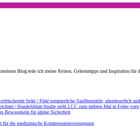
meinem Blog teile ich meine Reisen, Geheimtipps und Inspiration für 
erfrischende Seite / Fünf sommerliche Ausflugsziele, abenteuerlich u
ichnet / Handelsblatt-Studie sieht LCC zum siebten Mal in Folge vorn
s Bewusstsein für alpine Sicherheit
ett für die medizinische Kompressionsversorgung