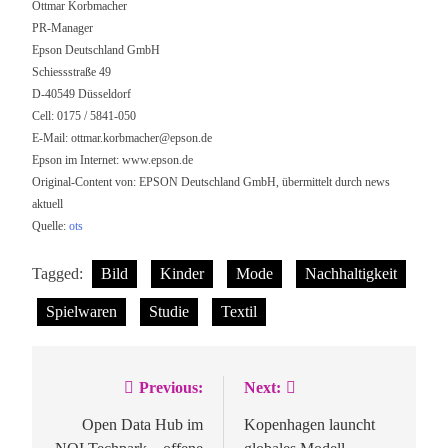
Ottmar Korbmacher
PR-Manager
Epson Deutschland GmbH
Schiessstraße 49
D-40549 Düsseldorf
Cell: 0175 / 5841-050
E-Mail:
ottmar.korbmacher@epson.de
Epson im Internet: www.epson.de
Original-Content von: EPSON Deutschland GmbH, übermittelt durch news
aktuell
Quelle:
ots
Tagged:
Bild
Kinder
Mode
Nachhaltigkeit
Spielwaren
Studie
Textil
Previous:
Next:
Beitragsnavigation
Open Data Hub im
Kopenhagen launcht