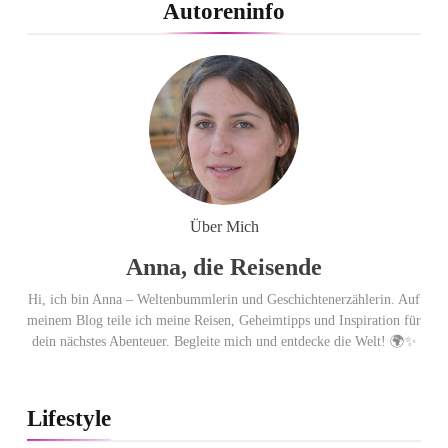
PEPE JEANS LONDON AW26
Autoreninfo
Flachste mechanische
Weltzeituhr gewinnt Red Dot:
Best of the Best 2026 / NOMOS
Glashütte erzielt 94 von 100
Punkten.
Über Mich
Anna, die Reisende
Hi, ich bin Anna – Weltenbummlerin und Geschichtenerzählerin. Auf
meinem Blog teile ich meine Reisen, Geheimtipps und Inspiration für
dein nächstes Abenteuer. Begleite mich und entdecke die Welt! 🌍✨
Lifestyle