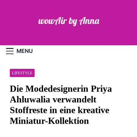
Skip
to
content
WOW-Air
MENU
LIFESTYLE
Die Modedesignerin Priya
Ahluwalia verwandelt
Stoffreste in eine kreative
Miniatur-Kollektion