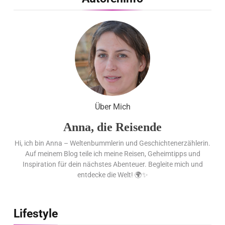
Flachste mechanische
Weltzeituhr gewinnt Red Dot:
Best of the Best 2026 / NOMOS
Glashütte erzielt 94 von 100
Punkten.
Über Mich
Anna, die Reisende
Hi, ich bin Anna – Weltenbummlerin und Geschichtenerzählerin.
Auf meinem Blog teile ich meine Reisen, Geheimtipps und
Inspiration für dein nächstes Abenteuer. Begleite mich und
entdecke die Welt! 🌍✨
Lifestyle