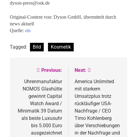
dyson-press@osk.de
Original-Content von: Dyson GmbH, übermittelt durch
news aktuell
Quelle:
ots
Tagged:
Bild
Kosmetik
Previous:
Next:
Beitragsnavigation
Uhrenmanufaktur
America Unlimited
NOMOS Glashütte
mit starkem
gewinnt Capital
Umsatzplus trotz
Watch Award /
rückläufiger USA-
Minimatik 39 Datum
Nachfrage / CEO
als beste Luxusuhr
Timo Kohlenberg
bis 5.000 Euro
über Verschiebungen
ausgezeichnet
in der Nachfrage und