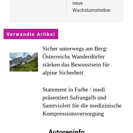
neue
Wachstumstreiber
Verwandte Artikel
Sicher unterwegs am Berg:
Österreichs Wanderdörfer
stärken das Bewusstsein für
alpine Sicherheit
Statement in Farbe / medi
präsentiert Safrangelb und
Samtviolett für die medizinische
Kompressionsversorgung
PEPE JEANS LONDON AW26
Autoreninfo