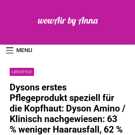
Skip
to
content
WOW-Air
MENU
LIFESTYLE
Dysons erstes
Pflegeprodukt speziell für
die Kopfhaut: Dyson Amino /
Klinisch nachgewiesen: 63
% weniger Haarausfall, 62 %