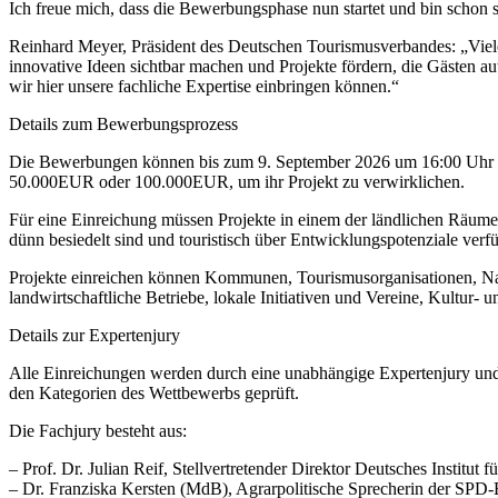
Ich freue mich, dass die Bewerbungsphase nun startet und bin schon s
Reinhard Meyer, Präsident des Deutschen Tourismusverbandes: „Viel
innovative Ideen sichtbar machen und Projekte fördern, die Gästen au
wir hier unsere fachliche Expertise einbringen können.“
Details zum Bewerbungsprozess
Die Bewerbungen können bis zum 9. September 2026 um 16:00 Uhr u
50.000EUR oder 100.000EUR, um ihr Projekt zu verwirklichen.
Für eine Einreichung müssen Projekte in einem der ländlichen Räum
dünn besiedelt sind und touristisch über Entwicklungspotenziale ver
Projekte einreichen können Kommunen, Tourismusorganisationen, Nati
landwirtschaftliche Betriebe, lokale Initiativen und Vereine, Kultur
Details zur Expertenjury
Alle Einreichungen werden durch eine unabhängige Expertenjury und
den Kategorien des Wettbewerbs geprüft.
Die Fachjury besteht aus:
– Prof. Dr. Julian Reif, Stellvertretender Direktor Deutsches Institu
– Dr. Franziska Kersten (MdB), Agrarpolitische Sprecherin der SPD-