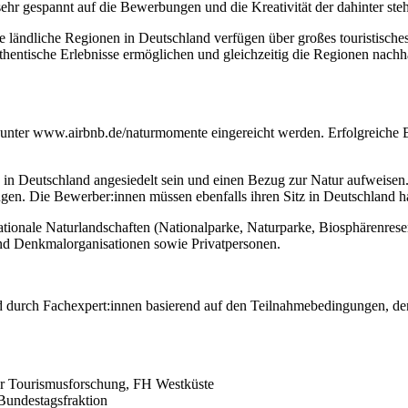
ehr gespannt auf die Bewerbungen und die Kreativität der dahinter ste
e ländliche Regionen in Deutschland verfügen über großes touristisc
thentische Erlebnisse ermöglichen und gleichzeitig die Regionen nachh
nter www.airbnb.de/naturmomente eingereicht werden. Erfolgreiche B
e in Deutschland angesiedelt sein und einen Bezug zur Natur aufweise
fügen. Die Bewerber:innen müssen ebenfalls ihren Sitz in Deutschland h
onale Naturlandschaften (Nationalparke, Naturparke, Biosphärenreser
- und Denkmalorganisationen sowie Privatpersonen.
 durch Fachexpert:innen basierend auf den Teilnahmebedingungen, de
t für Tourismusforschung, FH Westküste
Bundestagsfraktion