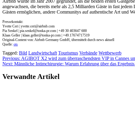
Airbnb wurde im Jahr 2007 gegründet, als die beiden ersten Gastgebe
angewachsen, die bereits mehr als 2,5 Milliarden Gäste in fast jedem
Gästen ermöglichen, andere Communitys auf authentische Art und W
Pressekontakt:
Yvette Ceri |
yvette.ceri@airbnb.com
Pia Senkel |
pia.senkel@tonka-pr.com
| +49 30 403647 600
Klaas Geller |
klaas.geller@tonka-pr.com
| +49.17674717519
Original-Content von: Airbnb Germany GmbH, übermittelt durch news aktuell
Quelle:
ots
Tagged:
Bild
Landwirtschaft
Tourismus
Verbände
Wettbewerb
Beitragsnavigation
Previous:
AGIBOT X2 wird zum überraschendsten VIP in Cannes und b
Next:
Männliche Intimchirurgie: Warum Erfahrung über das Ergebnis 
Verwandte Artikel