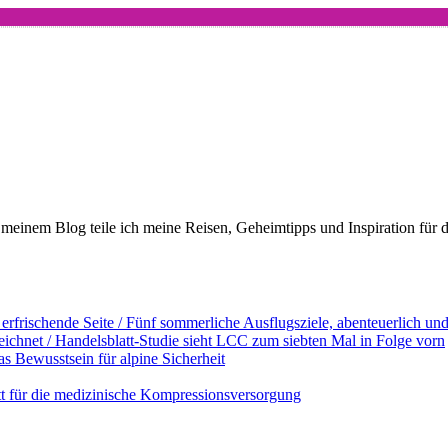
meinem Blog teile ich meine Reisen, Geheimtipps und Inspiration für 
erfrischende Seite / Fünf sommerliche Ausflugsziele, abenteuerlich u
ichnet / Handelsblatt-Studie sieht LCC zum siebten Mal in Folge vorn
s Bewusstsein für alpine Sicherheit
ett für die medizinische Kompressionsversorgung