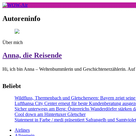
Skip
to
WOW-Air
content
Autoreninfo
Über mich
Anna, die Reisende
Hi, ich bin Anna – Weltenbummlerin und Geschichtenerzählerin. Auf 
Beliebt
Wildfluss, Thermenbach und Gletscherseen: Bayern zeigt seine 
Lufthansa City Center erneut für beste Kundenberatung ausgeze
Sicher unterwegs am Berg: Österreichs Wanderdörfer stärken da
Cool down am Hintertuxer Gletscher
Statement in Farbe / medi präsentiert Safrangelb und Samtviol
Airlines
Allgemein