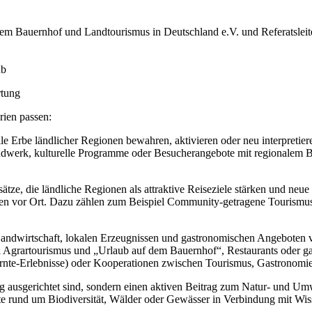
em Bauernhof und Landtourismus in Deutschland e.V. und Referatslei
nb
rtung
rien passen:
le Erbe ländlicher Regionen bewahren, aktivieren oder neu interpretiere
ndwerk, kulturelle Programme oder Besucherangebote mit regionalem Be
ze, die ländliche Regionen als attraktive Reiseziele stärken und neue 
en vor Ort. Dazu zählen zum Beispiel Community-getragene Tourismusin
 Landwirtschaft, lokalen Erzeugnissen und gastronomischen Angeboten 
 Agrartourismus und „Urlaub auf dem Bauernhof“, Restaurants oder g
Ernte-Erlebnisse) oder Kooperationen zwischen Tourismus, Gastronomi
ig ausgerichtet sind, sondern einen aktiven Beitrag zum Natur- und Um
e rund um Biodiversität, Wälder oder Gewässer in Verbindung mit Wis