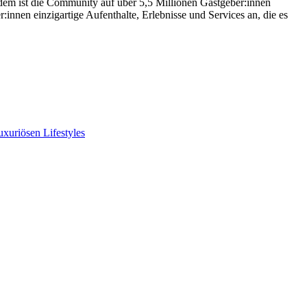
tdem ist die Community auf über 5,5 Millionen Gastgeber:innen
innen einzigartige Aufenthalte, Erlebnisse und Services an, die es
xuriösen Lifestyles