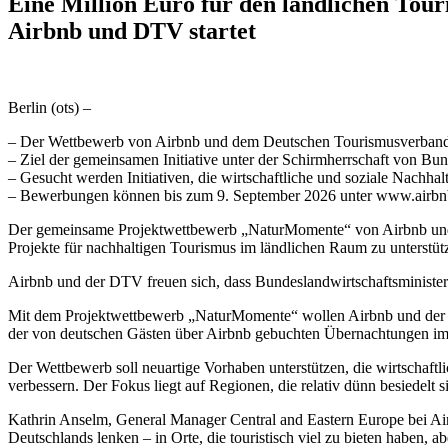
Eine Million Euro für den ländlichen T
Airbnb und DTV startet
Berlin (ots) –
– Der Wettbewerb von Airbnb und dem Deutschen Tourismusverband (D
– Ziel der gemeinsamen Initiative unter der Schirmherrschaft von Bund
– Gesucht werden Initiativen, die wirtschaftliche und soziale Nachhal
– Bewerbungen können bis zum 9. September 2026 unter www.airbnb
Der gemeinsame Projektwettbewerb „NaturMomente“ von Airbnb und d
Projekte für nachhaltigen Tourismus im ländlichen Raum zu unterstüt
Airbnb und der DTV freuen sich, dass Bundeslandwirtschaftsminister
Mit dem Projektwettbewerb „NaturMomente“ wollen Airbnb und der DT
der von deutschen Gästen über Airbnb gebuchten Übernachtungen im 
Der Wettbewerb soll neuartige Vorhaben unterstützen, die wirtschaftl
verbessern. Der Fokus liegt auf Regionen, die relativ dünn besiedelt 
Kathrin Anselm, General Manager Central and Eastern Europe bei Air
Deutschlands lenken – in Orte, die touristisch viel zu bieten haben