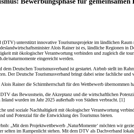
ourismus: Bewerbungsphase für gemeinsame
TV) unterstützt innovative Tourismusprojekte im ländlichen Raum mi
eslandwirtschaftsminister Alois Rainer ist es, ländliche Regionen in D
tigkeit mit ökologischer Verantwortung verbinden und zugleich die touri
.de/naturmomente eingereicht werden.
em Deutschen Tourismusverband ist gestartet. Airbnb stellt im Rahm
zen. Der Deutsche Tourismusverband bringt dabei seine fachliche und wi
 Alois Rainer die Schirmherrschaft für den Wettbewerb übernommen ha
V das Bewusstsein, die Akzeptanz und die wirtschaftlichen Potenzial
Inland wurden im Jahr 2025 außerhalb von Städten verbracht. [1]
iche und soziale Nachhaltigkeit mit ökologischer Verantwortung verbinde
sind und Potenzial für die Entwicklung des Tourismus bieten.
bnb: „Mit dem Projektwettbewerb ‚NaturMomente‘ möchten wir gezielt I
, aber selten im Rampenlicht stehen. Mit dem DTV als Dachverband loka