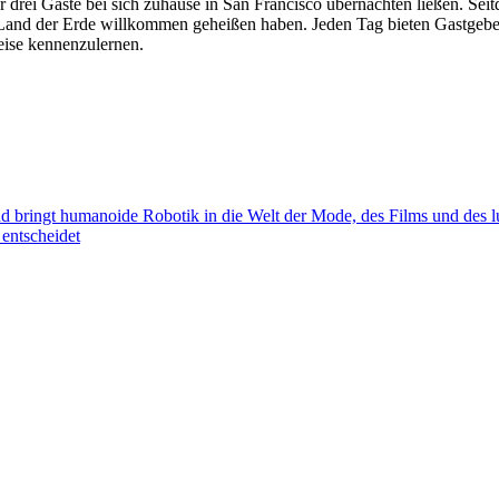
r drei Gäste bei sich zuhause in San Francisco übernachten ließen. Sei
 Land der Erde willkommen geheißen haben. Jeden Tag bieten Gastgeber:
eise kennenzulernen.
ringt humanoide Robotik in die Welt der Mode, des Films und des lu
entscheidet