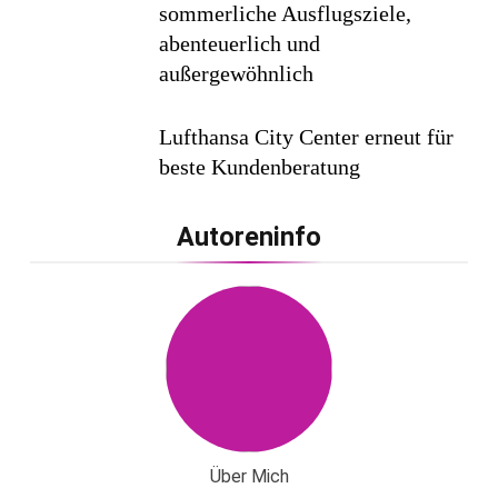
sommerliche Ausflugsziele,
abenteuerlich und
außergewöhnlich
Lufthansa City Center erneut für
beste Kundenberatung
ausgezeichnet / Handelsblatt-
Studie sieht LCC zum siebten
Autoreninfo
Mal in Folge vorn
Cool down am Hintertuxer
Gletscher
Ägypten erleben mit Builder
Travel: sicher, persönlich und gut
Über Mich
begleitet