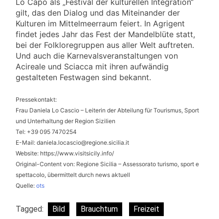
Lo Capo als „Festival der kulturellen Integration“
gilt, das den Dialog und das Miteinander der
Kulturen im Mittelmeerraum feiert. In Agrigent
findet jedes Jahr das Fest der Mandelblüte statt,
bei der Folkloregruppen aus aller Welt auftreten.
Und auch die Karnevalsveranstaltungen von
Acireale und Sciacca mit ihren aufwändig
gestalteten Festwagen sind bekannt.
Pressekontakt:
Frau Daniela Lo Cascio – Leiterin der Abteilung für Tourismus, Sport
und Unterhaltung der Region Sizilien
Tel: +39 095 7470254
E-Mail:
daniela.locascio@regione.sicilia.it
Website: https://www.visitsicily.info/
Original-Content von: Regione Sicilia – Assessorato turismo, sport e
spettacolo, übermittelt durch news aktuell
Quelle:
ots
Tagged:
Bild
Brauchtum
Freizeit