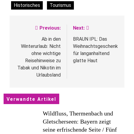
Historisches
Tourismus
Previous:
Next:
Beitragsnavigation
Ab in den
BRAUN IPL: Das
Winterurlaub: Nicht
Weihnachtsgeschenk
ohne wichtige
für langanhaltend
Reisehinweise zu
glatte Haut
Tabak und Nikotin im
Urlaubsland
Verwandte Artikel
Wildfluss, Thermenbach und
Gletscherseen: Bayern zeigt
seine erfrischende Seite / Fünf