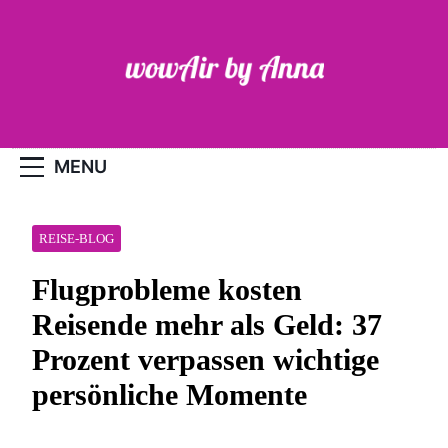
Skip
to
content
WOW-Air
MENU
REISE-BLOG
Flugprobleme kosten
Reisende mehr als Geld: 37
Prozent verpassen wichtige
persönliche Momente