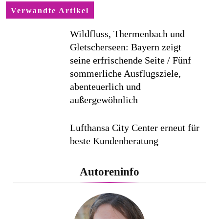
Verwandte Artikel
Wildfluss, Thermenbach und
Gletscherseen: Bayern zeigt
seine erfrischende Seite / Fünf
sommerliche Ausflugsziele,
abenteuerlich und
außergewöhnlich
Lufthansa City Center erneut für
beste Kundenberatung
ausgezeichnet / Handelsblatt-
Studie sieht LCC zum siebten
Autoreninfo
Mal in Folge vorn
Cool down am Hintertuxer