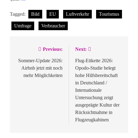
Tagged:
Bild
EU
Luftverkehr
Tourismus
Umfrage
Verbraucher
Previous:
Next:
Beitragsnavigation
Sommer-Update 2026:
Flug-Etikette 2026:
Airbnb jetzt mit noch
Opodo-Studie belegt
mehr Möglichkeiten
hohe Hilfsbereitschaft
in Deutschland /
Internationale
Untersuchung zeigt
ausgeprägte Kultur der
Rücksichtnahme in
Flugzeugkabinen