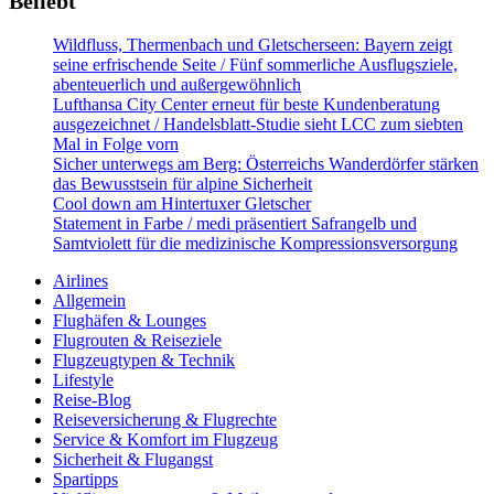
Beliebt
Wildfluss, Thermenbach und Gletscherseen: Bayern zeigt
seine erfrischende Seite / Fünf sommerliche Ausflugsziele,
abenteuerlich und außergewöhnlich
Lufthansa City Center erneut für beste Kundenberatung
ausgezeichnet / Handelsblatt-Studie sieht LCC zum siebten
Mal in Folge vorn
Sicher unterwegs am Berg: Österreichs Wanderdörfer stärken
das Bewusstsein für alpine Sicherheit
Cool down am Hintertuxer Gletscher
Statement in Farbe / medi präsentiert Safrangelb und
Samtviolett für die medizinische Kompressionsversorgung
Airlines
Allgemein
Flughäfen & Lounges
Flugrouten & Reiseziele
Flugzeugtypen & Technik
Lifestyle
Reise-Blog
Reiseversicherung & Flugrechte
Service & Komfort im Flugzeug
Sicherheit & Flugangst
Spartipps