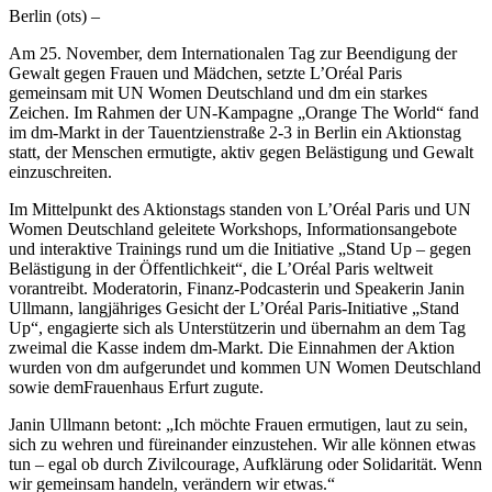
Berlin (ots) –
Am 25. November, dem Internationalen Tag zur Beendigung der
Gewalt gegen Frauen und Mädchen, setzte L’Oréal Paris
gemeinsam mit UN Women Deutschland und dm ein starkes
Zeichen. Im Rahmen der UN-Kampagne „Orange The World“ fand
im dm-Markt in der Tauentzienstraße 2-3 in Berlin ein Aktionstag
statt, der Menschen ermutigte, aktiv gegen Belästigung und Gewalt
einzuschreiten.
Im Mittelpunkt des Aktionstags standen von L’Oréal Paris und UN
Women Deutschland geleitete Workshops, Informationsangebote
und interaktive Trainings rund um die Initiative „Stand Up – gegen
Belästigung in der Öffentlichkeit“, die L’Oréal Paris weltweit
vorantreibt. Moderatorin, Finanz-Podcasterin und Speakerin Janin
Ullmann, langjähriges Gesicht der L’Oréal Paris-Initiative „Stand
Up“, engagierte sich als Unterstützerin und übernahm an dem Tag
zweimal die Kasse indem dm-Markt. Die Einnahmen der Aktion
wurden von dm aufgerundet und kommen UN Women Deutschland
sowie demFrauenhaus Erfurt zugute.
Janin Ullmann betont: „Ich möchte Frauen ermutigen, laut zu sein,
sich zu wehren und füreinander einzustehen. Wir alle können etwas
tun – egal ob durch Zivilcourage, Aufklärung oder Solidarität. Wenn
wir gemeinsam handeln, verändern wir etwas.“