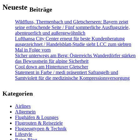
Neueste
Beiträge
Wildfluss, Thermenbach und Gletscherseen: Bayern zeigt
seine erfrischende Seite / Fünf sommerliche Ausflugsziele,
abenteuerlich und außergewöhnlich
Lufthansa City Center erneut für beste Kundenberatung
ausgezeichnet / Handelsblatt-Studie sieht LCC zum siebten
Mal in Folge vorn
Sicher unterwegs am Berg: Österreichs Wanderdörfer stärken
das Bewusstsein für alpine Sicherheit
Cool down am Hintertuxer Gletscher
Statement in Farbe / medi präsentiert Safrangelb und
Samtviolett für die medizinische Kompressionsversorgung
Kategorien
Airlines
Allgemein
Flughäfen & Lounges
Flugrouten & Reiseziele
Flugzeugtypen & Technik
Lifestyle
Reise-Blog