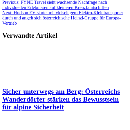
Beitragsnavigation
Previous:
FYNE Travel sieht wachsende Nachfrage nach
individuellen Erlebnissen auf kleineren Kreuzfahrtschiffen
Next:
Hudson EV startet mit vielseitigem Elektro-Kleintransporter
durch und angelt sich österreichische Heinzl-Gruppe für Europa-
Vertrieb
Verwandte Artikel
Sicher unterwegs am Berg: Österreichs
Wanderdörfer stärken das Bewusstsein
für alpine Sicherheit