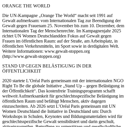
ORANGE THE WORLD
Die UN-Kampagne „Orange The World“ macht seit 1991 auf
Gewalt aufmerksam: vom Internationalen Tag zur Beendigung der
Gewalt gegen Frauenam 25. November bis zum 10. Dezember, dem
Internationalen Tag der Menschenrechte. Im Kampagnenjahr 2025
richtet UN Women Deutschlandden Fokus auf Gewalt gegen
Frauen im öffentlichen Raum: auf der Straße, am Arbeitsplatz, in
öffentlichen Verkehrsmitteln, im Sport sowie in derdigitalen Welt.
Weitere Informationen: www.gewalt-stoppen.org
(http://www.gewalt-stoppen.org)
STAND UP GEGEN BELÄSTIGUNG IN DER
ÖFFENTLICHKEIT
2020 startete L’Oréal Paris gemeinsam mit der internationalen NGO
Right To Be die globale Initiative „Stand Up – gegen Belästigung in
der Öffentlichkeit“. Das kostenfreie Trainingsprogramm schafft
weltweit Aufmerksamkeit für geschlechtsspezifische Belästigung im
öffentlichen Raum und befähigt Menschen, aktiv dagegen
einzuschreiten. Ab 2026 setzt L’Oréal Paris gemeinsam mit UN
Women Deutschland die Initiative in Deutschland um: Durch
Workshops in Schulen, Keynotes und Bildungsmaterialien wird für
geschlechtsspezifische Gewalt sensibilisiert und darin geschult,
aktiveinzugreifen, Betroffene zu unterstützen und gesellschaftliche