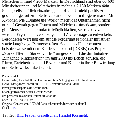
Menschen in rund 4.200 Märkten. In Deutschland sind über 63.600
Mitarbeiterinnen und Mitarbeiter in mehr als 2.150 Märkten tätig.
Sich gesellschaftlich einzubringen und sein Umfeld positiv zu
gestalten, gehört zum Selbstverständnis von dm-drogerie markt. Mit
Aktionen wie „Orange the World“ macht das Unternehmen nicht
nur auf Gewalt gegen Frauen und Mädchen aufmerksam, sondern
gibt Menschen auch konkrete Möglichkeiten, selbst aktiv zu
werden, Eigeninitiative zu zeigen und Zivilcourage zu entwickeln.
Besonderen Wert legt dm auf die Förderung regionaler Initiativen
sowie langfristige Partnerschaften. So hat das Unternehmen
beispielsweise mit dem Kinderschutzbund (DKSB) das Projekt
„Starke Eltern – Starke Kinder“ umgesetzt und die dm-Initiative
„Singende Kindergärten“ im Jahr 2009 ins Leben gerufen, die
Eltern, Erzieherinnen und Erzieher und Kinder in ihrer Entwicklung
und Selbstwirksamkeit stärkt.
Pressekontakt:
Heike Leder, Head of Brand Communication & Engagement L´Oréal Paris
Heike.leder@loreal.comREICHERT
+ Communications GmbH
loreal@reichertplus.comBettina
Jahn
b.jahn@unwomen.deJan-Henrik
Mende
dm-pressestelle@arthen-kommunikation.de
oder +49 721 5592 1195.
Original-Content von: L’Oréal Paris, übermittelt durch news aktuell
Quelle:
ots
Tagged:
Bild
Frauen
Gesellschaft
Handel
Kosmetik