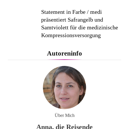
Statement in Farbe / medi
präsentiert Safrangelb und
Samtviolett für die medizinische
Kompressionsversorgung
PEPE JEANS LONDON AW26
Autoreninfo
Flachste mechanische
Weltzeituhr gewinnt Red Dot:
Best of the Best 2026 / NOMOS
Glashütte erzielt 94 von 100
Punkten.
Über Mich
Anna, die Reisende