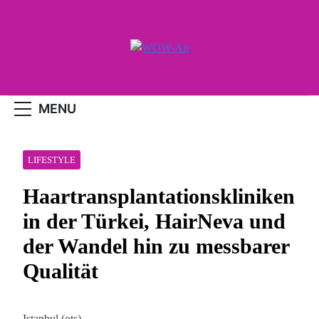
Skip
to
content
WOW-Air
MENU
LIFESTYLE
Haartransplantationskliniken
in der Türkei, HairNeva und
der Wandel hin zu messbarer
Qualität
Istanbul (ots) –