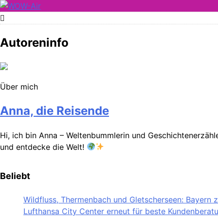
Skip
to
WOW-Air
content
Autoreninfo
Über mich
Anna, die Reisende
Hi, ich bin Anna – Weltenbummlerin und Geschichtenerzähler
und entdecke die Welt!
Beliebt
Wildfluss, Thermenbach und Gletscherseen: Bayern ze
Lufthansa City Center erneut für beste Kundenberat