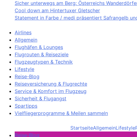
Sicher unterwegs am Berg: Österreichs Wanderdörfer 
Cool down am Hintertuxer Gletscher
Statement in Farbe / medi präsentiert Safrangelb u
Airlines
Allgemein
Flughäfen & Lounges
Flugrouten & Reiseziele
Flugzeugtypen & Technik
Lifestyle
Reise-Blog
Reiseversicherung & Flugrechte
Service & Komfort im Flugzeug
Sicherheit & Flugangst
Spartipps
Vielfliegerprogramme & Meilen sammeln
Startseite
Allgemein
Lifestyle
Reise-Blog