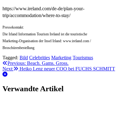
https://www.ireland.com/de-de/plan-your-
trip/accommodation/where-to-stay/
Pressekontakt:
Die Irland Information Tourism Ireland ist die touristische
Marketing-Organisation der Insel Irland: www.ireland.com /
Broschürenbestellung
Tagged:
Bild
Celebrities
Marketing
Tourismus
Beitragsnavigation
Previous:
Beach. Gams. Gross.
Next:
Heiko Lenz neuer COO bei FUCHS SCHMITT
Verwandte Artikel