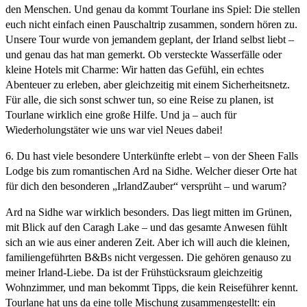
den Menschen. Und genau da kommt Tourlane ins Spiel: Die stellen
euch nicht einfach einen Pauschaltrip zusammen, sondern hören zu.
Unsere Tour wurde von jemandem geplant, der Irland selbst liebt –
und genau das hat man gemerkt. Ob versteckte Wasserfälle oder
kleine Hotels mit Charme: Wir hatten das Gefühl, ein echtes
Abenteuer zu erleben, aber gleichzeitig mit einem Sicherheitsnetz.
Für alle, die sich sonst schwer tun, so eine Reise zu planen, ist
Tourlane wirklich eine große Hilfe. Und ja – auch für
Wiederholungstäter wie uns war viel Neues dabei!
6. Du hast viele besondere Unterkünfte erlebt – von der Sheen Falls
Lodge bis zum romantischen Ard na Sidhe. Welcher dieser Orte hat
für dich den besonderen „IrlandZauber“ versprüht – und warum?
Ard na Sidhe war wirklich besonders. Das liegt mitten im Grünen,
mit Blick auf den Caragh Lake – und das gesamte Anwesen fühlt
sich an wie aus einer anderen Zeit. Aber ich will auch die kleinen,
familiengeführten B&Bs nicht vergessen. Die gehören genauso zu
meiner Irland-Liebe. Da ist der Frühstücksraum gleichzeitig
Wohnzimmer, und man bekommt Tipps, die kein Reiseführer kennt.
Tourlane hat uns da eine tolle Mischung zusammengestellt: ein