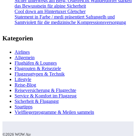
Sicher unterwegs am Berg: Österreichs Wanderdörfer stärken
das Bewusstsein für alpine Sicherheit
Cool down am Hintertuxer Gletscher
Statement in Farbe / medi präsentiert Safrangelb und
Samtviolett für die medizinische Kompressionsversorgung
Kategorien
Airlines
Allgemein
Flughäfen & Lounges
Flugrouten & Reiseziele
Flugzeugtypen & Technik
Lifestyle
Reise-Blog
Reiseversicherung & Flugrechte
Service & Komfort im Flugzeug
Sicherheit & Flugangst
Spartipps
Vielfliegerprogramme & Meilen sammeln
©2026 WOW Air