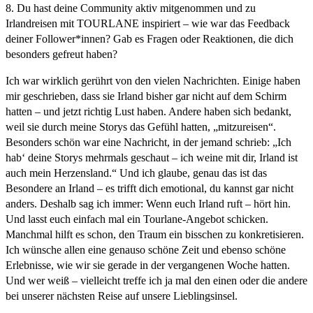
8. Du hast deine Community aktiv mitgenommen und zu
Irlandreisen mit TOURLANE inspiriert – wie war das Feedback
deiner Follower*innen? Gab es Fragen oder Reaktionen, die dich
besonders gefreut haben?
Ich war wirklich gerührt von den vielen Nachrichten. Einige haben
mir geschrieben, dass sie Irland bisher gar nicht auf dem Schirm
hatten – und jetzt richtig Lust haben. Andere haben sich bedankt,
weil sie durch meine Storys das Gefühl hatten, „mitzureisen“.
Besonders schön war eine Nachricht, in der jemand schrieb: „Ich
hab‘ deine Storys mehrmals geschaut – ich weine mit dir, Irland ist
auch mein Herzensland.“ Und ich glaube, genau das ist das
Besondere an Irland – es trifft dich emotional, du kannst gar nicht
anders. Deshalb sag ich immer: Wenn euch Irland ruft – hört hin.
Und lasst euch einfach mal ein Tourlane-Angebot schicken.
Manchmal hilft es schon, den Traum ein bisschen zu konkretisieren.
Ich wünsche allen eine genauso schöne Zeit und ebenso schöne
Erlebnisse, wie wir sie gerade in der vergangenen Woche hatten.
Und wer weiß – vielleicht treffe ich ja mal den einen oder die andere
bei unserer nächsten Reise auf unsere Lieblingsinsel.