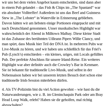
wir uns bei dem vielen Angebot kaum entscheiden, sind dann aber
in einem Pub gelandet – das Fish & Chips im „The Spaniard“ war
ein absoluter Volltreffer! Außerdem ist uns das Beef and Guinness
Stew in „The Lobster“ in Waterville in Erinnerung geblieben.
Davon hätten wir am liebsten einige Portionen eingepackt und mit
nach Deutschland genommen. Unser musikalisches Highlight war
wahrscheinlich der Abend in Milltown Malbay. Diese kleine Stadt
ist das Zuhause des berühmten Uilleann Pipers Willie Clancy, und
man spürt, dass Musik hier Teil der DNA ist. In mehreren Pubs war
Live-Musik zu hören, und wir haben uns schließlich für das Friel’s
Pub (Lynch’s) entschieden – ein kleines, uriges, mit Locals gefülltes
Pub. Der perfekte Abschluss für unsere Irland-Reise. Ein weiteres
Highlight war aber definitiv auch die Crowley’s Bar in Kenmare.
Sie ist bekannt für traditionelle Live-Musik, und selbst in der
Nebensaison haben wir bei unserem letzten Besuch dort schon eine
traditionelle Irish-Session miterleben dürfen.
4. Als TV-Polizistin bist du viel Action gewohnt – wie hast du die
Naturwanderungen, wie z. B. im Gleninchaquin Park oder am Bray
Head Loop Walk, erlebt? Haben sie dir geholfen, mal richtig
abzuschalten?