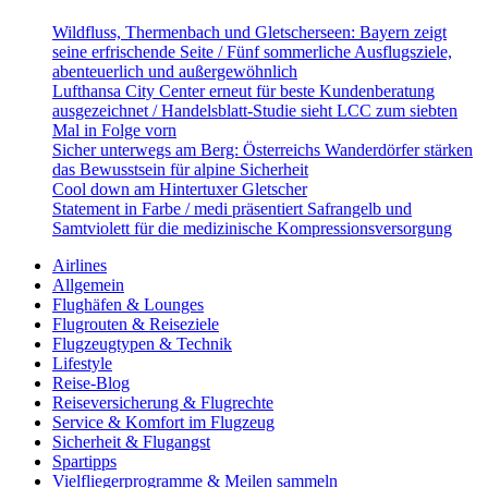
Wildfluss, Thermenbach und Gletscherseen: Bayern zeigt
seine erfrischende Seite / Fünf sommerliche Ausflugsziele,
abenteuerlich und außergewöhnlich
Lufthansa City Center erneut für beste Kundenberatung
ausgezeichnet / Handelsblatt-Studie sieht LCC zum siebten
Mal in Folge vorn
Sicher unterwegs am Berg: Österreichs Wanderdörfer stärken
das Bewusstsein für alpine Sicherheit
Cool down am Hintertuxer Gletscher
Statement in Farbe / medi präsentiert Safrangelb und
Samtviolett für die medizinische Kompressionsversorgung
Airlines
Allgemein
Flughäfen & Lounges
Flugrouten & Reiseziele
Flugzeugtypen & Technik
Lifestyle
Reise-Blog
Reiseversicherung & Flugrechte
Service & Komfort im Flugzeug
Sicherheit & Flugangst
Spartipps
Vielfliegerprogramme & Meilen sammeln