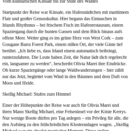
Vom kulinarischen Kinsale bis zur Stille des Waldes
Startpunkt der Reise war Kinsale, ein Hafenstädtchen mit maritimem
Flair und großer Genusskultur. Hier begann das Eintauchen in
Irlands Rhythmus – bei frischem Fisch im Hafenrestaurant, einem
Spaziergang durch die bunten Gassen und dem Blick hinaus aufs
offene Meer. Weiter ging es ins grüne Herz von West Cork – zum
Gougane Barra Forest Park, einem stillen Ort, der viele Gäste tief
berührt. „Ich liebe es, dass Irland einem automatisch beibringt,
runterzufahren. Die Leute haben Zeit, die Natur lädt dich regelrecht
ein, langsamer zu werden“, beschreibt Olivia Marei ihre Eindrücke.
Ob kurze Spaziergänge oder lange Waldwanderungen – hier zählt
nur das Jetzt, begleitet vom Wind in den Bäumen und dem Duft von
Moos und Heide.
Skellig Michael: Stufen zum Himmel
Einer der Höhepunkte der Reise war auch für Olivia Marei und
ihren Mann Skellig Michael, eine Felseninsel vor der Küste Kerrys.
Nur wenige Boote dürfen pro Tag anlegen – ein Privileg für alle, die
den Aufstieg zu den frühchristlichen Klosteranlagen wagen. „Skellig
Michael war ein absolut magischer Moment. Diese steilen