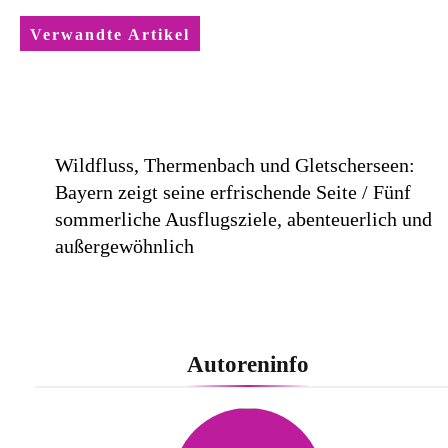
Verwandte Artikel
Wildfluss, Thermenbach und Gletscherseen:
Bayern zeigt seine erfrischende Seite / Fünf
sommerliche Ausflugsziele, abenteuerlich und
außergewöhnlich
Autoreninfo
Lufthansa City Center erneut für beste
Kundenberatung ausgezeichnet / Handelsblatt-
Studie sieht LCC zum siebten Mal in Folge vor