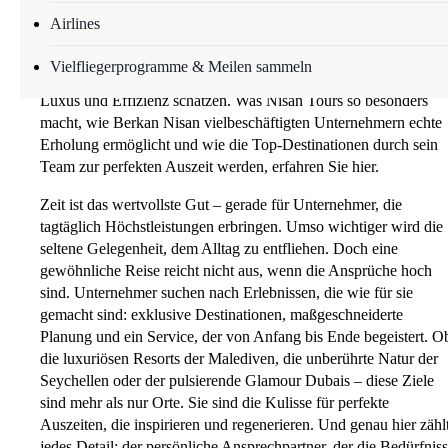
verbinden Tradition mit Innovation und schaffen Reiseerlebnisse
Airlines
die höchsten Ansprüchen gerecht werden. Mit individuellen
Angeboten, persönlicher Betreuung und modernsten digitalen
Vielfliegerprogramme & Meilen sammeln
Lösungen richtet sich das Unternehmen an Unternehmer, die
Luxus und Effizienz schätzen. Was Nisan Tours so besonders
macht, wie Berkan Nisan vielbeschäftigten Unternehmern echte
Erholung ermöglicht und wie die Top-Destinationen durch sein
Team zur perfekten Auszeit werden, erfahren Sie hier.
Zeit ist das wertvollste Gut – gerade für Unternehmer, die
tagtäglich Höchstleistungen erbringen. Umso wichtiger wird die
seltene Gelegenheit, dem Alltag zu entfliehen. Doch eine
gewöhnliche Reise reicht nicht aus, wenn die Ansprüche hoch
sind. Unternehmer suchen nach Erlebnissen, die wie für sie
gemacht sind: exklusive Destinationen, maßgeschneiderte
Planung und ein Service, der von Anfang bis Ende begeistert. O
die luxuriösen Resorts der Malediven, die unberührte Natur der
Seychellen oder der pulsierende Glamour Dubais – diese Ziele
sind mehr als nur Orte. Sie sind die Kulisse für perfekte
Auszeiten, die inspirieren und regenerieren. Und genau hier zähl
jedes Detail: der persönliche Ansprechpartner, der die Bedürfnis