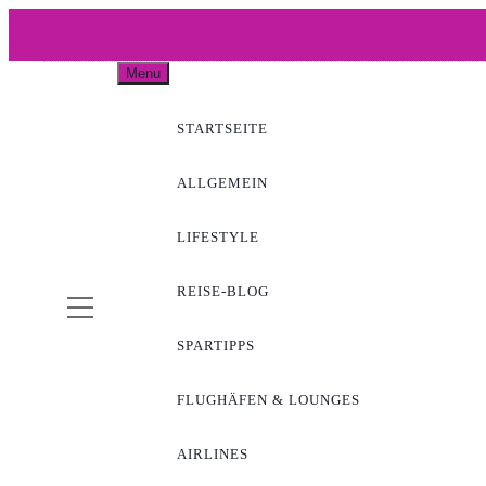
Skip
to
WOW-A
content
Menu
STARTSEITE
ALLGEMEIN
LIFESTYLE
REISE-BLOG
SPARTIPPS
FLUGHÄFEN & LOUNGES
AIRLINES