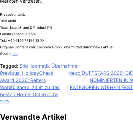
Märkten vertreten.
Pressekontakt:
Trixi Amiri
Team Lead Brand & Product PR
t.amiri@cosnova.com
Tel.: +49 6196 76156 1390
Original-Content von: cosnova GmbH, übermittelt durch news aktuell
Quelle:
ots
Tagged:
Bild
Kosmetik
Übernahme
Beitragsnavigation
Previous:
HolidayCheck
Next:
DUFTSTARS 2026: DIE
Award 2026: Reiters
NOMINIERTEN IN 9
Wohlfühlhotel zählt zu den
KATEGORIEN STEHEN FEST
besten Hotels Österreichs
????
Verwandte Artikel