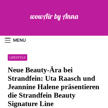
Skip
to
content
WOW-Air
MENU
LIFESTYLE
Neue Beauty-Ära bei
Strandfein: Uta Raasch und
Jeannine Halene präsentieren
die Strandfein Beauty
Signature Line