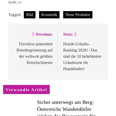
Quelle:
ots
Tagged:
Bild
Kosmetik
Neue Produkte
Previous:
Next:
Beitragsnavigation
Travelzoo präsentiert
Hunde-Urlaubs-
Reisebegeisterung auf
Ranking 2026! / Das
der weltweit größten
sind die 10 beliebtesten
Reisefachmesse
Urlaubsorte für
Hundehalter!
Verwandte Artikel
Sicher unterwegs am Berg:
Österreichs Wanderdörfer