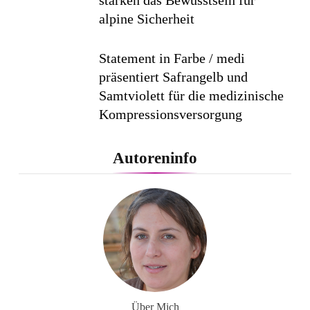
stärken das Bewusstsein für
alpine Sicherheit
Statement in Farbe / medi
präsentiert Safrangelb und
Samtviolett für die medizinische
Kompressionsversorgung
PEPE JEANS LONDON AW26
Autoreninfo
Flachste mechanische
Weltzeituhr gewinnt Red Dot:
Best of the Best 2026 / NOMOS
Glashütte erzielt 94 von 100
Punkten.
Über Mich