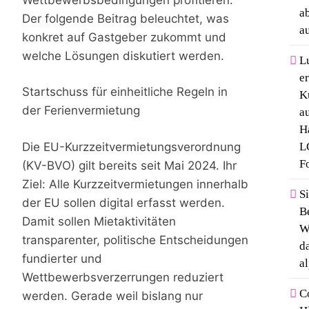
a
Der folgende Beitrag beleuchtet, was
a
konkret auf Gastgeber zukommt und
welche Lösungen diskutiert werden.
L
er
Startschuss für einheitliche Regeln in
K
der Ferienvermietung
a
H
Die EU-Kurzzeitvermietungsverordnung
L
F
(KV-BVO) gilt bereits seit Mai 2024. Ihr
Ziel: Alle Kurzzeitvermietungen innerhalb
S
der EU sollen digital erfasst werden.
B
Damit sollen Mietaktivitäten
W
transparenter, politische Entscheidungen
d
fundierter und
a
Wettbewerbsverzerrungen reduziert
C
werden. Gerade weil bislang nur