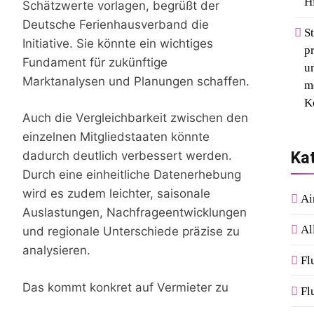
H
Schätzwerte vorlagen, begrüßt der
Deutsche Ferienhausverband die
S
Initiative. Sie könnte ein wichtiges
p
Fundament für zukünftige
u
Marktanalysen und Planungen schaffen.
m
K
Auch die Vergleichbarkeit zwischen den
einzelnen Mitgliedstaaten könnte
Ka
dadurch deutlich verbessert werden.
Durch eine einheitliche Datenerhebung
wird es zudem leichter, saisonale
Ai
Auslastungen, Nachfrageentwicklungen
Al
und regionale Unterschiede präzise zu
analysieren.
Fl
Das kommt konkret auf Vermieter zu
Fl