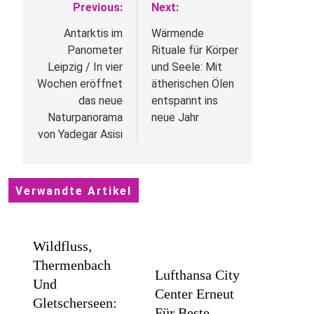
Previous:
Next:
Beitragsnavigation
Antarktis im
Wärmende
Panometer
Rituale für Körper
Leipzig / In vier
und Seele: Mit
Wochen eröffnet
ätherischen Ölen
das neue
entspannt ins
Naturpanorama
neue Jahr
von Yadegar Asisi
Verwandte Artikel
Wildfluss,
Thermenbach
Lufthansa City
Und
Center Erneut
Gletscherseen:
Für Beste