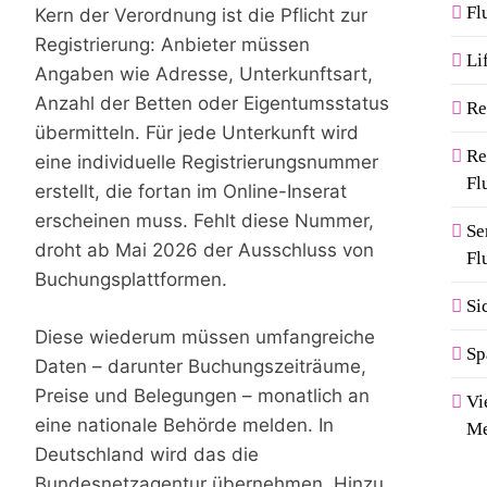
Fl
Kern der Verordnung ist die Pflicht zur
Registrierung: Anbieter müssen
Li
Angaben wie Adresse, Unterkunftsart,
Anzahl der Betten oder Eigentumsstatus
Re
übermitteln. Für jede Unterkunft wird
Re
eine individuelle Registrierungsnummer
Fl
erstellt, die fortan im Online-Inserat
erscheinen muss. Fehlt diese Nummer,
Se
droht ab Mai 2026 der Ausschluss von
Fl
Buchungsplattformen.
Si
Diese wiederum müssen umfangreiche
Sp
Daten – darunter Buchungszeiträume,
Preise und Belegungen – monatlich an
Vi
eine nationale Behörde melden. In
Me
Deutschland wird das die
Bundesnetzagentur übernehmen. Hinzu