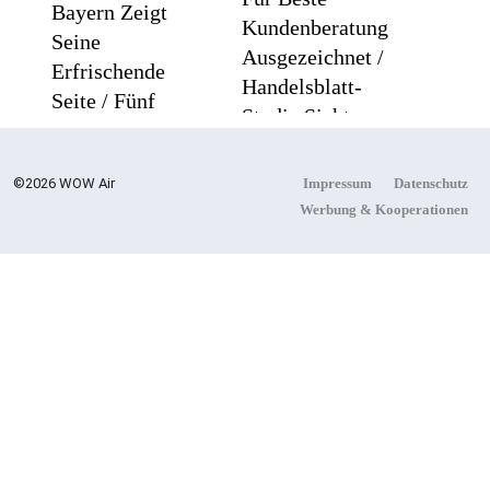
Bayern Zeigt
Kundenberatung
Seine
Ausgezeichnet /
Erfrischende
Handelsblatt-
Seite / Fünf
Studie Sieht
Sommerliche
LCC Zum
Ausflugsziele,
Siebten Mal In
©2026 WOW Air
Impressum
Datenschutz
Abenteuerlich
Folge Vorn
Werbung & Kooperationen
Und
Außergewöhnlich
Cool Down
Ägypten
Am
Erleben Mit
Hintertuxer
Builder
Gletscher
Travel:
Sicher,
Persönlich
Und Gut