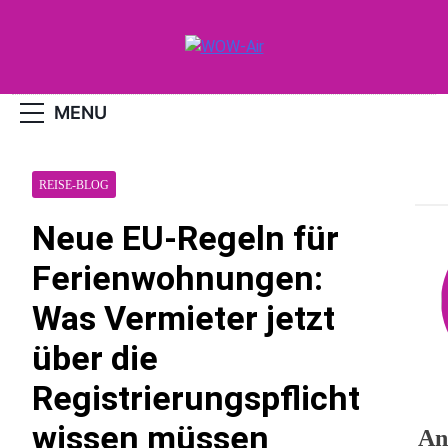
Skip
to
content
WOW-Air
MENU
REISE-BLOG
Neue EU-Regeln für
Ferienwohnungen:
Was Vermieter jetzt
über die
Registrierungspflicht
wissen müssen
An