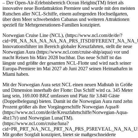
– Der Open-Air-Erlebnisbereich Ocean Heights(TM) feiert als
innovative neue Bordattraktion Premiere und wurde mit den meisten
Rutschen aller NCL-Schiffe, einem aufregenden Hochseilgarten,
über dem Meer schwebenden Cabanas und weiteren Attraktionen
speziell für Mehrgenerationen-Familien konzipiert.
Norwegian Cruise Line (NCL), (https://www.ncl.com/de/de/?
cid=PR_NA_NA_NA_NA_NA_PRS_ITSDIFFERENT_NA_NA_
Innovationsführer im Bereich globaler Kreuzfahrten, stellt die neue
Norwegian Aura (https://www.ncl.com/cruise-ship/aqua) vor und
macht Reisen bis März 2028 buchbar. Das neue Schiff ist das
längste und größte der gesamten NCL-Flotte und wird nach seiner
Europa-Premiere im Mai 2027 ab Juni 2027 seinen Heimathafen in
Miami haben.
Mit der Norwegian Aura setzt NCL einen neuen Maßstab in Größe
und Dimension innerhalb der Flotte: Das Schiff wird ca. 345 Meter
lang sein, 169.000 BRZ umfassen und Platz für 3.840 Gäste
(Doppelbelegung) bieten. Damit ist die Norwegian Aura rund zehn
Prozent größer als ihre Vorgängerschiffe Norwegian Aqua®
(https://www.ncl.com/de/de/Kreuzfahrtschiffe/Norwegian-Aqua-
4bz17t/) und Norwegian Luna(TM).
(https://www.ncl.com/cruise/luna?
cid=PR_PRT_NA_NCL_PRT_NA_PRS_P5REVEAL_NA_NA_U
Mit großer Sorgfalt konzipiert, bietet sie maßgeschneiderte