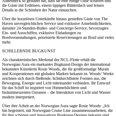
Außendeck so gestaltet hat, dass sie eine ruhige Oase schaffen und
die Gäste mit Erdtönen, einem üppigen Blätterdach und feinen
Details in die Schönheit der Natur eintauchen.
Über die luxuriösen Unterkünfte hinaus genießen Gäste von The
Haven unvergleichlichen Service und exklusive Annehmlichkeiten,
darunter 24-Stunden-Butler- und Concierge-Service, bevorzugtes
Ein- und Ausschiffen, exklusive Einladungen zu
Bordveranstaltungen, priorisierte Reservierungen an Bord und vieles
mehr.
SCHILLERNDE BUGKUNST
Als charakteristisches Merkmal der NCL-Flotte erhält die
Norwegian Aura ein markantes Bugkunst-Design der international
bekannten Künstlerin Rosie Woods, die für großformatige Murals
und Kooperationen mit globalen Marken bekannt ist. Woods‘ Werke
zeichnen sich durch fließende, lichtdurchflutete Formen aus, die
Bewegung, Energie und Licht miteinander verbinden. Ihr Entwurf
für das Schiff ist inspiriert von Himmelslichtern und
biolumineszenten Ozeanen – die Interaktion von Licht und Wasser
modern interpretiert.
Über ihre Arbeit an der Norwegian Aura sagte Rosie Woods: „Ich
bin begeistert, mit Norwegian Cruise Line zusammenzuarbeiten, die
für ihre schönen und innovativen Bugkunst-Designs bekannt sind.