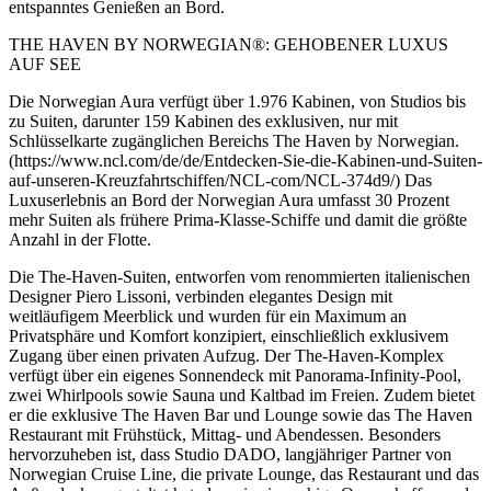
entspanntes Genießen an Bord.
THE HAVEN BY NORWEGIAN®: GEHOBENER LUXUS
AUF SEE
Die Norwegian Aura verfügt über 1.976 Kabinen, von Studios bis
zu Suiten, darunter 159 Kabinen des exklusiven, nur mit
Schlüsselkarte zugänglichen Bereichs The Haven by Norwegian.
(https://www.ncl.com/de/de/Entdecken-Sie-die-Kabinen-und-Suiten-
auf-unseren-Kreuzfahrtschiffen/NCL-com/NCL-374d9/) Das
Luxuserlebnis an Bord der Norwegian Aura umfasst 30 Prozent
mehr Suiten als frühere Prima-Klasse-Schiffe und damit die größte
Anzahl in der Flotte.
Die The-Haven-Suiten, entworfen vom renommierten italienischen
Designer Piero Lissoni, verbinden elegantes Design mit
weitläufigem Meerblick und wurden für ein Maximum an
Privatsphäre und Komfort konzipiert, einschließlich exklusivem
Zugang über einen privaten Aufzug. Der The-Haven-Komplex
verfügt über ein eigenes Sonnendeck mit Panorama-Infinity-Pool,
zwei Whirlpools sowie Sauna und Kaltbad im Freien. Zudem bietet
er die exklusive The Haven Bar und Lounge sowie das The Haven
Restaurant mit Frühstück, Mittag- und Abendessen. Besonders
hervorzuheben ist, dass Studio DADO, langjähriger Partner von
Norwegian Cruise Line, die private Lounge, das Restaurant und das