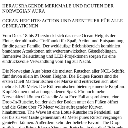
HERAUSRAGENDE MERKMALE UND ROUTEN DER
NORWEGIAN AURA
OCEAN HEIGHTS: ACTION UND ABENTEUER FÜR ALLE
GENERATIONEN
Vom Deck 18 bis 21 erstreckt sich das erste Ocean Heights der
Flotte, der ultimative Treffpunkt für Spaß, Action und Entspannung
für die ganze Familie. Der weitläufige Erlebnisbereich kombiniert
brandneue Attraktionen mit weiterentwickelten Gästelieblingen.
Immersive Beleuchtung und LED-Projektionen sorgen für eine
eindrucksvolle Verwandlung vom Tag zur Nacht.
Die Norwegian Aura bietet die meisten Rutschen aller NCL-Schiffe,
fünf davon allein im Ocean Heights. Die Eclipse Racers sind die
ersten Duell-Mattenrutschen der Marke und erstrecken sich über
mehr als 120 Meter. Die Röhrenrutschen bieten spannende Kopf-an-
Kopf-Rennen und actiongeladenen Spaß. Für noch mehr
Nervenkitzel können Gäste die Aura Free Fall ausprobieren, eine
Drop-In-Rutsche, bei der sich der Boden unter den Füßen öffnet
und die Gäste über 75 Meter voller aufregender Kurven
hinabstürzen. The Wave ist eine Lotus-Rutsche im Pendelstil, auf
der bis zu vier Gäste gemeinsam 91 Meter pures Rutschvergnügen
genießen können. Außerdem kehrt der beliebte Favorit The Drop
zurück – die Prima-Klasse-Signature-Rutsche, in der die Gäste zehn