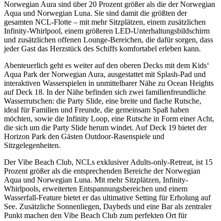
Norwegian Aura sind über 20 Prozent größer als die der Norwegian
Aqua und Norwegian Luna. Sie sind damit die größten der
gesamten NCL-Flotte – mit mehr Sitzplätzen, einem zusätzlichen
Infinity-Whirlpool, einem größeren LED-Unterhaltungsbildschirm
und zusätzlichen offenen Lounge-Bereichen, die dafür sorgen, dass
jeder Gast das Herzstück des Schiffs komfortabel erleben kann.
Abenteuerlich geht es weiter auf den oberen Decks mit dem Kids‘
Aqua Park der Norwegian Aura, ausgestattet mit Splash-Pad und
interaktiven Wasserspielen in unmittelbarer Nähe zu Ocean Heights
auf Deck 18. In der Nähe befinden sich zwei familienfreundliche
Wasserrutschen: die Party Slide, eine breite und flache Rutsche,
ideal für Familien und Freunde, die gemeinsam Spaß haben
möchten, sowie die Infinity Loop, eine Rutsche in Form einer Acht,
die sich um die Party Slide herum windet. Auf Deck 19 bietet der
Horizon Park den Gästen Outdoor-Rasenspiele und
Sitzgelegenheiten.
Der Vibe Beach Club, NCLs exklusiver Adults-only-Retreat, ist 15
Prozent größer als die entsprechenden Bereiche der Norwegian
Aqua und Norwegian Luna. Mit mehr Sitzplätzen, Infinity-
Whirlpools, erweiterten Entspannungsbereichen und einem
Wasserfall-Feature bietet er das ultimative Setting für Erholung auf
See. Zusätzliche Sonnenliegen, Daybeds und eine Bar als zentraler
Punkt machen den Vibe Beach Club zum perfekten Ort für