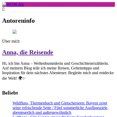
Skip
to
WOW-Air
content
Autoreninfo
Über mich
Anna, die Reisende
Hi, ich bin Anna – Weltenbummlerin und Geschichtenerzählerin.
Auf meinem Blog teile ich meine Reisen, Geheimtipps und
Inspiration für dein nächstes Abenteuer. Begleite mich und entdecke
die Welt! 🌍✨
Beliebt
Wildfluss, Thermenbach und Gletscherseen: Bayern zeigt
seine erfrischende Seite / Fünf sommerliche Ausflugsziele,
abenteuerlich und außergewöhnlich