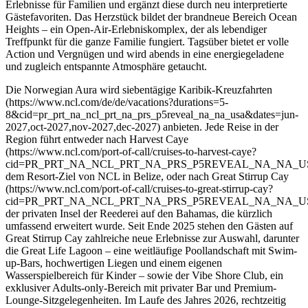
Erlebnisse für Familien und ergänzt diese durch neu interpretierte
Gästefavoriten. Das Herzstück bildet der brandneue Bereich Ocean
Heights – ein Open-Air-Erlebniskomplex, der als lebendiger
Treffpunkt für die ganze Familie fungiert. Tagsüber bietet er volle
Action und Vergnügen und wird abends in eine energiegeladene
und zugleich entspannte Atmosphäre getaucht.
Die Norwegian Aura wird siebentägige Karibik-Kreuzfahrten
(https://www.ncl.com/de/de/vacations?durations=5-
8&cid=pr_prt_na_ncl_prt_na_prs_p5reveal_na_na_usa&dates=jun-
2027,oct-2027,nov-2027,dec-2027) anbieten. Jede Reise in der
Region führt entweder nach Harvest Caye
(https://www.ncl.com/port-of-call/cruises-to-harvest-caye?
cid=PR_PRT_NA_NCL_PRT_NA_PRS_P5REVEAL_NA_NA_US
dem Resort-Ziel von NCL in Belize, oder nach Great Stirrup Cay
(https://www.ncl.com/port-of-call/cruises-to-great-stirrup-cay?
cid=PR_PRT_NA_NCL_PRT_NA_PRS_P5REVEAL_NA_NA_US
der privaten Insel der Reederei auf den Bahamas, die kürzlich
umfassend erweitert wurde. Seit Ende 2025 stehen den Gästen auf
Great Stirrup Cay zahlreiche neue Erlebnisse zur Auswahl, darunter
die Great Life Lagoon – eine weitläufige Poollandschaft mit Swim-
up-Bars, hochwertigen Liegen und einem eigenen
Wasserspielbereich für Kinder – sowie der Vibe Shore Club, ein
exklusiver Adults-only-Bereich mit privater Bar und Premium-
Lounge-Sitzgelegenheiten. Im Laufe des Jahres 2026, rechtzeitig