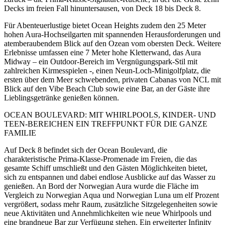
Decks im freien Fall hinuntersausen, von Deck 18 bis Deck 8.
Für Abenteuerlustige bietet Ocean Heights zudem den 25 Meter
hohen Aura-Hochseilgarten mit spannenden Herausforderungen und
atemberaubendem Blick auf den Ozean vom obersten Deck. Weitere
Erlebnisse umfassen eine 7 Meter hohe Kletterwand, das Aura
Midway – ein Outdoor-Bereich im Vergnügungspark-Stil mit
zahlreichen Kirmesspielen -, einen Neun-Loch-Minigolfplatz, die
ersten über dem Meer schwebenden, privaten Cabanas von NCL mit
Blick auf den Vibe Beach Club sowie eine Bar, an der Gäste ihre
Lieblingsgetränke genießen können.
OCEAN BOULEVARD: MIT WHIRLPOOLS, KINDER- UND
TEEN-BEREICHEN EIN TREFFPUNKT FÜR DIE GANZE
FAMILIE
Auf Deck 8 befindet sich der Ocean Boulevard, die
charakteristische Prima-Klasse-Promenade im Freien, die das
gesamte Schiff umschließt und den Gästen Möglichkeiten bietet,
sich zu entspannen und dabei endlose Ausblicke auf das Wasser zu
genießen. An Bord der Norwegian Aura wurde die Fläche im
Vergleich zu Norwegian Aqua und Norwegian Luna um elf Prozent
vergrößert, sodass mehr Raum, zusätzliche Sitzgelegenheiten sowie
neue Aktivitäten und Annehmlichkeiten wie neue Whirlpools und
eine brandneue Bar zur Verfügung stehen. Ein erweiterter Infinity