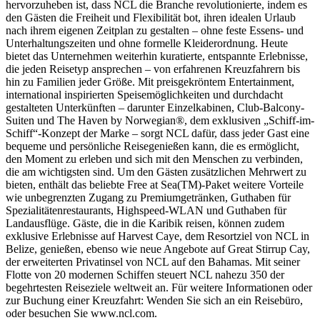
hervorzuheben ist, dass NCL die Branche revolutionierte, indem es
den Gästen die Freiheit und Flexibilität bot, ihren idealen Urlaub
nach ihrem eigenen Zeitplan zu gestalten – ohne feste Essens- und
Unterhaltungszeiten und ohne formelle Kleiderordnung. Heute
bietet das Unternehmen weiterhin kuratierte, entspannte Erlebnisse,
die jeden Reisetyp ansprechen – von erfahrenen Kreuzfahrern bis
hin zu Familien jeder Größe. Mit preisgekröntem Entertainment,
international inspirierten Speisemöglichkeiten und durchdacht
gestalteten Unterkünften – darunter Einzelkabinen, Club-Balcony-
Suiten und The Haven by Norwegian®, dem exklusiven „Schiff-im-
Schiff“-Konzept der Marke – sorgt NCL dafür, dass jeder Gast eine
bequeme und persönliche Reisegenießen kann, die es ermöglicht,
den Moment zu erleben und sich mit den Menschen zu verbinden,
die am wichtigsten sind. Um den Gästen zusätzlichen Mehrwert zu
bieten, enthält das beliebte Free at Sea(TM)-Paket weitere Vorteile
wie unbegrenzten Zugang zu Premiumgetränken, Guthaben für
Spezialitätenrestaurants, Highspeed-WLAN und Guthaben für
Landausflüge. Gäste, die in die Karibik reisen, können zudem
exklusive Erlebnisse auf Harvest Caye, dem Resortziel von NCL in
Belize, genießen, ebenso wie neue Angebote auf Great Stirrup Cay,
der erweiterten Privatinsel von NCL auf den Bahamas. Mit seiner
Flotte von 20 modernen Schiffen steuert NCL nahezu 350 der
begehrtesten Reiseziele weltweit an. Für weitere Informationen oder
zur Buchung einer Kreuzfahrt: Wenden Sie sich an ein Reisebüro,
oder besuchen Sie www.ncl.com.