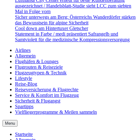
Lufthansa City Center erneut für beste Kundenberatung
ausgezeichnet / Handelsblatt-Studie sieht LCC zum siebten
Mal in Folge vorn
Sicher unterwegs am Berg: Österreichs Wanderdörfer stärken
das Bewusstsein für alpine Sicherheit
Cool down am Hintertuxer Gletscher
Statement in Farbe / medi präsentiert Safrangelb und
Samtviolett für die medizinische Kompressionsversorgung
Airlines
Allgemein
Flughäfen & Lounges
Flugrouten & Reiseziele
Flugzeugtypen & Technik
Lifestyle
Reise-Blog
Reiseversicherung & Flugrechte
Service & Komfort im Flugzeug
Sicherheit & Flugangst
Spartipps
Vielfliegerprogramme & Meilen sammeln
Menu
Startseite
Allgemein