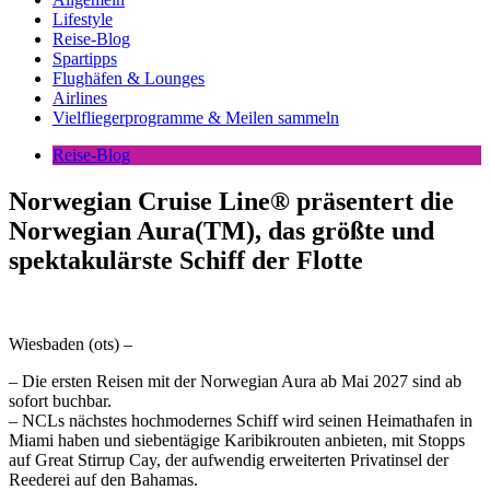
Lifestyle
Reise-Blog
Spartipps
Flughäfen & Lounges
Airlines
Vielfliegerprogramme & Meilen sammeln
Reise-Blog
Norwegian Cruise Line® präsentert die
Norwegian Aura(TM), das größte und
spektakulärste Schiff der Flotte
Wiesbaden (ots) –
– Die ersten Reisen mit der Norwegian Aura ab Mai 2027 sind ab
sofort buchbar.
– NCLs nächstes hochmodernes Schiff wird seinen Heimathafen in
Miami haben und siebentägige Karibikrouten anbieten, mit Stopps
auf Great Stirrup Cay, der aufwendig erweiterten Privatinsel der
Reederei auf den Bahamas.