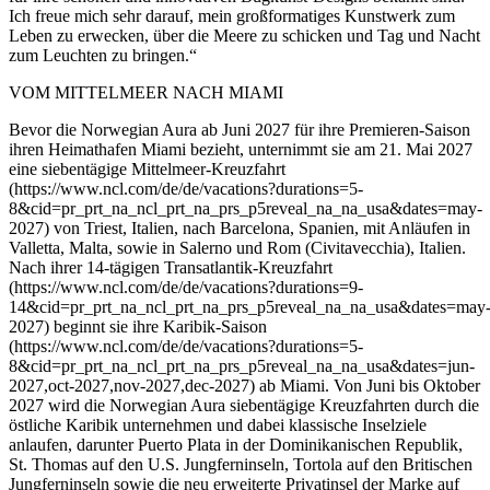
Ich freue mich sehr darauf, mein großformatiges Kunstwerk zum
Leben zu erwecken, über die Meere zu schicken und Tag und Nacht
zum Leuchten zu bringen.“
VOM MITTELMEER NACH MIAMI
Bevor die Norwegian Aura ab Juni 2027 für ihre Premieren-Saison
ihren Heimathafen Miami bezieht, unternimmt sie am 21. Mai 2027
eine siebentägige Mittelmeer-Kreuzfahrt
(https://www.ncl.com/de/de/vacations?durations=5-
8&cid=pr_prt_na_ncl_prt_na_prs_p5reveal_na_na_usa&dates=may-
2027) von Triest, Italien, nach Barcelona, Spanien, mit Anläufen in
Valletta, Malta, sowie in Salerno und Rom (Civitavecchia), Italien.
Nach ihrer 14-tägigen Transatlantik-Kreuzfahrt
(https://www.ncl.com/de/de/vacations?durations=9-
14&cid=pr_prt_na_ncl_prt_na_prs_p5reveal_na_na_usa&dates=may
2027) beginnt sie ihre Karibik-Saison
(https://www.ncl.com/de/de/vacations?durations=5-
8&cid=pr_prt_na_ncl_prt_na_prs_p5reveal_na_na_usa&dates=jun-
2027,oct-2027,nov-2027,dec-2027) ab Miami. Von Juni bis Oktober
2027 wird die Norwegian Aura siebentägige Kreuzfahrten durch die
östliche Karibik unternehmen und dabei klassische Inselziele
anlaufen, darunter Puerto Plata in der Dominikanischen Republik,
St. Thomas auf den U.S. Jungferninseln, Tortola auf den Britischen
Jungferninseln sowie die neu erweiterte Privatinsel der Marke auf