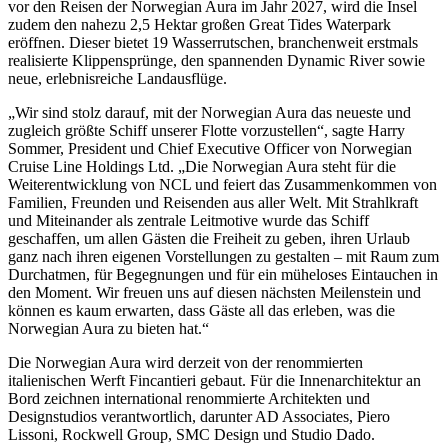
vor den Reisen der Norwegian Aura im Jahr 2027, wird die Insel
zudem den nahezu 2,5 Hektar großen Great Tides Waterpark
eröffnen. Dieser bietet 19 Wasserrutschen, branchenweit erstmals
realisierte Klippensprünge, den spannenden Dynamic River sowie
neue, erlebnisreiche Landausflüge.
„Wir sind stolz darauf, mit der Norwegian Aura das neueste und
zugleich größte Schiff unserer Flotte vorzustellen“, sagte Harry
Sommer, President und Chief Executive Officer von Norwegian
Cruise Line Holdings Ltd. „Die Norwegian Aura steht für die
Weiterentwicklung von NCL und feiert das Zusammenkommen von
Familien, Freunden und Reisenden aus aller Welt. Mit Strahlkraft
und Miteinander als zentrale Leitmotive wurde das Schiff
geschaffen, um allen Gästen die Freiheit zu geben, ihren Urlaub
ganz nach ihren eigenen Vorstellungen zu gestalten – mit Raum zum
Durchatmen, für Begegnungen und für ein müheloses Eintauchen in
den Moment. Wir freuen uns auf diesen nächsten Meilenstein und
können es kaum erwarten, dass Gäste all das erleben, was die
Norwegian Aura zu bieten hat.“
Die Norwegian Aura wird derzeit von der renommierten
italienischen Werft Fincantieri gebaut. Für die Innenarchitektur an
Bord zeichnen international renommierte Architekten und
Designstudios verantwortlich, darunter AD Associates, Piero
Lissoni, Rockwell Group, SMC Design und Studio Dado.