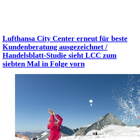
Lufthansa City Center erneut für beste
Kundenberatung ausgezeichnet /
Handelsblatt-Studie sieht LCC zum
siebten Mal in Folge vorn