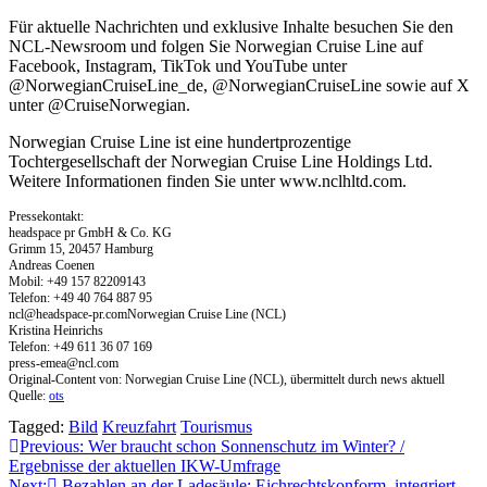
Für aktuelle Nachrichten und exklusive Inhalte besuchen Sie den
NCL-Newsroom und folgen Sie Norwegian Cruise Line auf
Facebook, Instagram, TikTok und YouTube unter
@NorwegianCruiseLine_de, @NorwegianCruiseLine sowie auf X
unter @CruiseNorwegian.
Norwegian Cruise Line ist eine hundertprozentige
Tochtergesellschaft der Norwegian Cruise Line Holdings Ltd.
Weitere Informationen finden Sie unter www.nclhltd.com.
Pressekontakt:
headspace pr GmbH & Co. KG
Grimm 15, 20457 Hamburg
Andreas Coenen
Mobil: +49 157 82209143
Telefon: +49 40 764 887 95
ncl@headspace-pr.comNorwegian
Cruise Line (NCL)
Kristina Heinrichs
Telefon: +49 611 36 07 169
press-emea@ncl.com
Original-Content von: Norwegian Cruise Line (NCL), übermittelt durch news aktuell
Quelle:
ots
Tagged:
Bild
Kreuzfahrt
Tourismus
Beitragsnavigation
Previous:
Wer braucht schon Sonnenschutz im Winter? /
Ergebnisse der aktuellen IKW-Umfrage
Next:
Bezahlen an der Ladesäule: Eichrechtskonform, integriert,