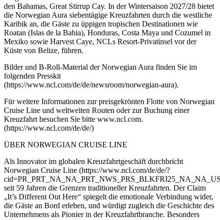
den Bahamas, Great Stirrup Cay. In der Wintersaison 2027/28 bietet
die Norwegian Aura siebentägige Kreuzfahrten durch die westliche
Karibik an, die Gäste zu üppigen tropischen Destinationen wie
Roatan (Islas de la Bahia), Honduras, Costa Maya und Cozumel in
Mexiko sowie Harvest Caye, NCLs Resort-Privatinsel vor der
Küste von Belize, führen.
Bilder und B-Roll-Material der Norwegian Aura finden Sie im
folgenden Presskit
(https://www.ncl.com/de/de/newsroom/norwegian-aura).
Für weitere Informationen zur preisgekrönten Flotte von Norwegian
Cruise Line und weltweiten Routen oder zur Buchung einer
Kreuzfahrt besuchen Sie bitte www.ncl.com.
(https://www.ncl.com/de/de/)
ÜBER NORWEGIAN CRUISE LINE
Als Innovator im globalen Kreuzfahrtgeschäft durchbricht
Norwegian Cruise Line (https://www.ncl.com/de/de/?
cid=PR_PRT_NA_NA_PRT_NWS_PRS_BLKFRI25_NA_NA_U
seit 59 Jahren die Grenzen traditioneller Kreuzfahrten. Der Claim
„It’s Different Out Here“ spiegelt die emotionale Verbindung wider,
die Gäste an Bord erleben, und würdigt zugleich die Geschichte des
Unternehmens als Pionier in der Kreuzfahrtbranche. Besonders