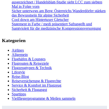
ausgezeichnet / Handelsblatt-Studie sieht LCC zum siebten
Mal in Folge vorn
Sicher unterwegs am Berg: Österreichs Wanderdörfer stärken
das Bewusstsein für alpine Sicherheit
Cool down am Hintertuxer Gletscher
Statement in Farbe / medi präsentiert Safrangelb und
Samtviolett für die medizinische Kompressionsversorgung
Kategorien
Airlines
Allgemein
Flughäfen & Lounges
Flugrouten & Reiseziele
Flugzeugtypen & Technik
Lifestyle
Reise-Blog
Reiseversicherung & Flugrechte
Service & Komfort im Flugzeug
Sicherheit & Flugangst
Spartipps
Vielfliegerprogramme & Meilen sammeln