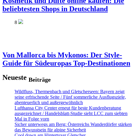
Kosmetik und Düfte online kaufen: Die
beliebtesten Shops in Deutschland
8
Von Mallorca bis Mykonos: Der Style-
Guide für Südeuropas Top-Destinationen
Neueste
Beiträge
Wildfluss, Thermenbach und Gletscherseen: Bayern zeigt
seine erfrischende Seite / Fünf sommerliche Ausflugsziele,
abenteuerlich und außergewöhnlich
Lufthansa City Center erneut für beste Kundenberatung
ausgezeichnet / Handelsblatt-Studie sieht LCC zum siebten
Mal in Folge vorn
Sicher unterwegs am Berg: Österreichs Wanderdörfer stärken
das Bewusstsein für alpine Sicherheit
Cool down am Hintertuxer Gletscher