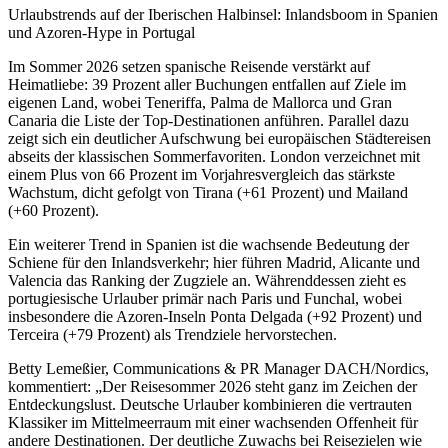
Urlaubstrends auf der Iberischen Halbinsel: Inlandsboom in Spanien
und Azoren-Hype in Portugal
Im Sommer 2026 setzen spanische Reisende verstärkt auf
Heimatliebe: 39 Prozent aller Buchungen entfallen auf Ziele im
eigenen Land, wobei Teneriffa, Palma de Mallorca und Gran
Canaria die Liste der Top-Destinationen anführen. Parallel dazu
zeigt sich ein deutlicher Aufschwung bei europäischen Städtereisen
abseits der klassischen Sommerfavoriten. London verzeichnet mit
einem Plus von 66 Prozent im Vorjahresvergleich das stärkste
Wachstum, dicht gefolgt von Tirana (+61 Prozent) und Mailand
(+60 Prozent).
Ein weiterer Trend in Spanien ist die wachsende Bedeutung der
Schiene für den Inlandsverkehr; hier führen Madrid, Alicante und
Valencia das Ranking der Zugziele an. Währenddessen zieht es
portugiesische Urlauber primär nach Paris und Funchal, wobei
insbesondere die Azoren-Inseln Ponta Delgada (+92 Prozent) und
Terceira (+79 Prozent) als Trendziele hervorstechen.
Betty Lemeßier, Communications & PR Manager DACH/Nordics,
kommentiert: „Der Reisesommer 2026 steht ganz im Zeichen der
Entdeckungslust. Deutsche Urlauber kombinieren die vertrauten
Klassiker im Mittelmeerraum mit einer wachsenden Offenheit für
andere Destinationen. Der deutliche Zuwachs bei Reisezielen wie