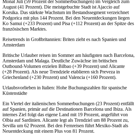
Monat Juli (59 Prozent der Sommerbuchungen) im Vergleich zum
August (41 Prozent). Die meistgebuchte Stadt ist Ajaccio auf
Korsika. Das stärkste Wachstum im Bestandssegment verzeichnet
Podgorica mit plus 144 Prozent. Bei den Neuentdeckungen liegen
Ko Samui (+233 Prozent) und Pisa (+112 Prozent) an der Spitze des
französischen Marktes.
Reisetrends in Großbritannien: Briten zieht es nach Spanien und
Amsterdam
Britische Urlauber reisen im Sommer am häufigsten nach Barcelona,
Amsterdam und Malaga. Deutliche Zuwächse im britischen
Outbound-Volumen erzielen Bilbao (+39 Prozent) und Alicante
(+28 Prozent). Als neue Trendziele etablieren sich Preveza in
Griechenland (+230 Prozent) und Valencia (+160 Prozent).
Urlaubsvorlieben in Italien: Hohe Buchungszahlen für spanische
Küstenstädte
Ein Viertel der italienischen Sommerbuchungen (23 Prozent) entfällt
auf Spanien, primär auf die Destinationen Barcelona und Ibiza. Als
internes Ziel folgt das eigene Land mit 19 Prozent, angeführt von
Olbia auf Sardinien. Alicante legt als Trendziel um 88 Prozent zu,
Sevilla um 62 Prozent. Bei den Fernreisen führt Mexiko-Stadt als
Neuentdeckung mit einem Plus von 81 Prozent.