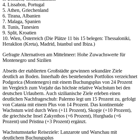
4. Lissabon, Portugal
5. Athen, Griechenland
6. Tirana, Albanien
7. Malaga, Spanien
8. Tunis, Tunesien
9. Split, Kroatien
10. Wien, Österreich (Die Plätze 11 bis 15 belegen: Thessaloniki,
Heraklion (Kreta), Madrid, Istanbul und Ibiza.)
Gefragte Alternativen am Mittelmeer: Hohe Zuwachswerte für
Montenegro und Sizilien
Abseits der etablierten Großstädte gewinnen sekundäre Ziele
deutlich an Boden. Innerhalb des bestehenden Portfolios verzeichnet
Podgorica (Montenegro) mit einem Buchungsplus von 24 Prozent
im Vergleich zum Vorjahr das höchste relative Wachstum bei den
deutschen Urlaubern. Auch sizilianische Ziele erleben einen
deutlichen Nachfrageschub: Palermo legt um 15 Prozent zu, gefolgt
von Catania mit einem Plus von 14 Prozent. Das kontinentale
Wachstum wird durch Wien (+11 Prozent), Skopje (+10 Prozent),
die griechische Insel Zakynthos (+6 Prozent), Hurghada (+6
Prozent) und Pristina (+3 Prozent) ergänzt.
Wachstumsstarke Reiseziele: Lanzarote und Warschau mit
deutlichem Buchungsplus