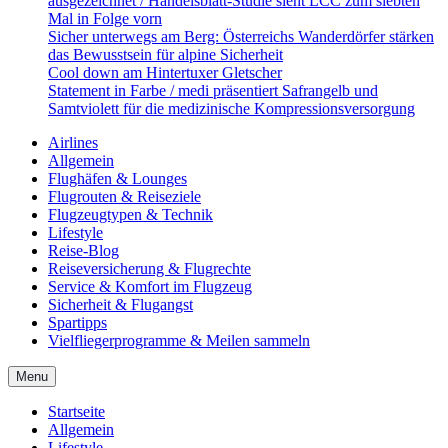
ausgezeichnet / Handelsblatt-Studie sieht LCC zum siebten
Mal in Folge vorn
Sicher unterwegs am Berg: Österreichs Wanderdörfer stärken
das Bewusstsein für alpine Sicherheit
Cool down am Hintertuxer Gletscher
Statement in Farbe / medi präsentiert Safrangelb und
Samtviolett für die medizinische Kompressionsversorgung
Airlines
Allgemein
Flughäfen & Lounges
Flugrouten & Reiseziele
Flugzeugtypen & Technik
Lifestyle
Reise-Blog
Reiseversicherung & Flugrechte
Service & Komfort im Flugzeug
Sicherheit & Flugangst
Spartipps
Vielfliegerprogramme & Meilen sammeln
Menu
Startseite
Allgemein
Lifestyle