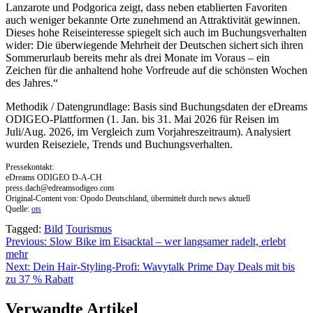
Lanzarote und Podgorica zeigt, dass neben etablierten Favoriten
auch weniger bekannte Orte zunehmend an Attraktivität gewinnen.
Dieses hohe Reiseinteresse spiegelt sich auch im Buchungsverhalten
wider: Die überwiegende Mehrheit der Deutschen sichert sich ihren
Sommerurlaub bereits mehr als drei Monate im Voraus – ein
Zeichen für die anhaltend hohe Vorfreude auf die schönsten Wochen
des Jahres.“
Methodik / Datengrundlage: Basis sind Buchungsdaten der eDreams
ODIGEO-Plattformen (1. Jan. bis 31. Mai 2026 für Reisen im
Juli/Aug. 2026, im Vergleich zum Vorjahreszeitraum). Analysiert
wurden Reiseziele, Trends und Buchungsverhalten.
Pressekontakt:
eDreams ODIGEO D-A-CH
press.dach@edreamsodigeo.com
Original-Content von: Opodo Deutschland, übermittelt durch news aktuell
Quelle:
ots
Tagged:
Bild
Tourismus
Beitragsnavigation
Previous:
Slow Bike im Eisacktal – wer langsamer radelt, erlebt
mehr
Next:
Dein Hair-Styling-Profi: Wavytalk Prime Day Deals mit bis
zu 37 % Rabatt
Verwandte Artikel