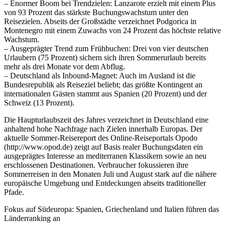
– Enormer Boom bei Trendzielen: Lanzarote erzielt mit einem Plus
von 93 Prozent das stärkste Buchungswachstum unter den
Reisezielen. Abseits der Großstädte verzeichnet Podgorica in
Montenegro mit einem Zuwachs von 24 Prozent das höchste relative
Wachstum.
– Ausgeprägter Trend zum Frühbuchen: Drei von vier deutschen
Urlaubern (75 Prozent) sichern sich ihren Sommerurlaub bereits
mehr als drei Monate vor dem Abflug.
– Deutschland als Inbound-Magnet: Auch im Ausland ist die
Bundesrepublik als Reiseziel beliebt; das größte Kontingent an
internationalen Gästen stammt aus Spanien (20 Prozent) und der
Schweiz (13 Prozent).
Die Haupturlaubszeit des Jahres verzeichnet in Deutschland eine
anhaltend hohe Nachfrage nach Zielen innerhalb Europas. Der
aktuelle Sommer-Reisereport des Online-Reiseportals Opodo
(http://www.opod.de) zeigt auf Basis realer Buchungsdaten ein
ausgeprägtes Interesse an mediterranen Klassikern sowie an neu
erschlossenen Destinationen. Verbraucher fokussieren ihre
Sommerreisen in den Monaten Juli und August stark auf die nähere
europäische Umgebung und Entdeckungen abseits traditioneller
Pfade.
Fokus auf Südeuropa: Spanien, Griechenland und Italien führen das
Länderranking an