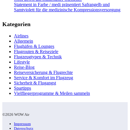
Statement in Farbe / medi präsentiert Safrangelb und
Samtviolett für die medizinische Kompressionsversorgung
Kategorien
Airlines
Allgemein
Flughäfen & Lounges
Flugrouten & Reiseziele
Flugzeugtypen & Technik
Lifestyle
Reise-Blog
Reiseversicherung & Flugrechte
Service & Komfort im Flugzeug
Sicherheit & Flugangst
Spartipps
Vielfliegerprogramme & Meilen sammeln
©2026 WOW Air
Impressum
Datenschutz