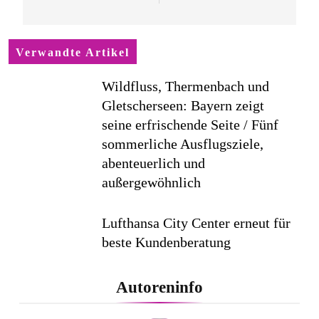
Verwandte Artikel
Wildfluss, Thermenbach und
Gletscherseen: Bayern zeigt
seine erfrischende Seite / Fünf
sommerliche Ausflugsziele,
abenteuerlich und
außergewöhnlich
Lufthansa City Center erneut für
beste Kundenberatung
ausgezeichnet / Handelsblatt-
Studie sieht LCC zum siebten
Autoreninfo
Mal in Folge vorn