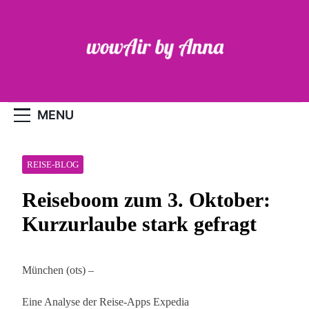
Skip
to
content
WOW-Air
MENU
REISE-BLOG
Reiseboom zum 3. Oktober:
Kurzurlaube stark gefragt
München (ots) –
Eine Analyse der Reise-Apps Expedia