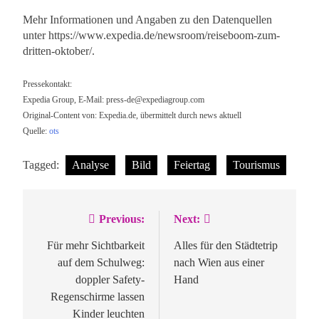
Mehr Informationen und Angaben zu den Datenquellen
unter https://www.expedia.de/newsroom/reiseboom-zum-
dritten-oktober/.
Pressekontakt:
Expedia Group, E-Mail:
press-de@expediagroup.com
Original-Content von: Expedia.de, übermittelt durch news aktuell
Quelle:
ots
Tagged:
Analyse
Bild
Feiertag
Tourismus
Previous:
Next:
Beitragsnavigation
Für mehr Sichtbarkeit
Alles für den Städtetrip
auf dem Schulweg:
nach Wien aus einer
doppler Safety-
Hand
Regenschirme lassen
Kinder leuchten