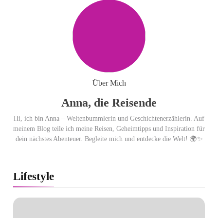
Cool down am Hintertuxer
Gletscher
Ägypten erleben mit Builder
Travel: sicher, persönlich und gut
Über Mich
begleitet
Anna, die Reisende
Hi, ich bin Anna – Weltenbummlerin und Geschichtenerzählerin. Auf
meinem Blog teile ich meine Reisen, Geheimtipps und Inspiration für
dein nächstes Abenteuer. Begleite mich und entdecke die Welt! 🌍✨
Lifestyle