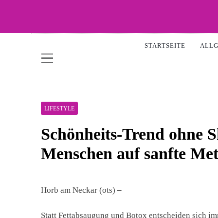
Skip
to
content
WOW-
STARTSEITE
ALL
LIFESTYLE
Schönheits-Trend ohne 
Menschen auf sanfte Met
Horb am Neckar (ots) –
Statt Fettabsaugung und Botox entscheiden sich i