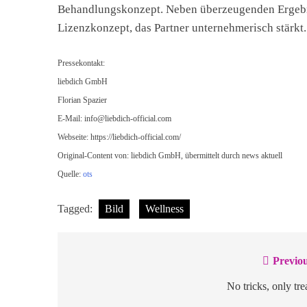
Behandlungskonzept. Neben überzeugenden Ergebniss
Lizenzkonzept, das Partner unternehmerisch stärkt.
Pressekontakt:
liebdich GmbH
Florian Spazier
E-Mail:
info@liebdich-official.com
Webseite: https://liebdich-official.com/
Original-Content von: liebdich GmbH, übermittelt durch news aktuell
Quelle:
ots
Tagged:
Bild
Wellness
Previou
Beitragsnavigation
No tricks, only tre