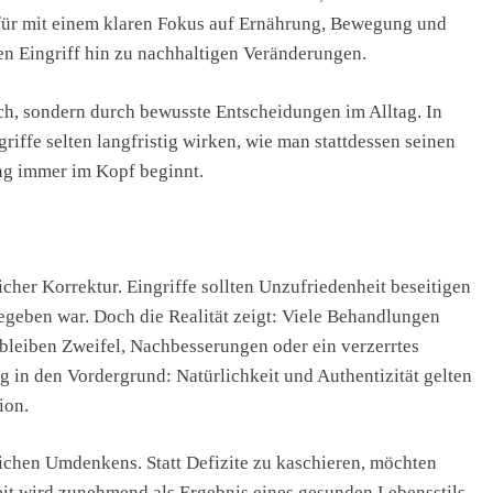
für mit einem klaren Fokus auf Ernährung, Bewegung und
n Eingriff hin zu nachhaltigen Veränderungen.
ch, sondern durch bewusste Entscheidungen im Alltag. In
riffe selten langfristig wirken, wie man stattdessen seinen
ng immer im Kopf beginnt.
cher Korrektur. Eingriffe sollten Unzufriedenheit beseitigen
egeben war. Doch die Realität zeigt: Viele Behandlungen
g bleiben Zweifel, Nachbesserungen oder ein verzerrtes
g in den Vordergrund: Natürlichkeit und Authentizität gelten
ion.
lichen Umdenkens. Statt Defizite zu kaschieren, möchten
it wird zunehmend als Ergebnis eines gesunden Lebensstils