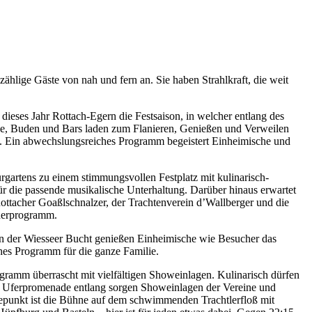
ählige Gäste von nah und fern an. Sie haben Strahlkraft, die weit
 dieses Jahr Rottach-Egern die Festsaison, in welcher entlang des
ände, Buden und Bars laden zum Flanieren, Genießen und Verweilen
uft. Ein abwechslungsreiches Programm begeistert Einheimische und
rgartens zu einem stimmungsvollen Festplatz mit kulinarisch-
für die passende musikalische Unterhaltung. Darüber hinaus erwartet
ttacher Goaßlschnalzer, der Trachtenverein d’Wallberger und die
nderprogramm.
in der Wiesseer Bucht genießen Einheimische wie Besucher das
hes Programm für die ganze Familie.
gramm überrascht mit vielfältigen Showeinlagen. Kulinarisch dürfen
er Uferpromenade entlang sorgen Showeinlagen der Vereine und
hepunkt ist die Bühne auf dem schwimmenden Trachtlerfloß mit