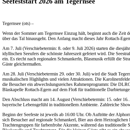
Seefeststart 2026 am Tegernsee
Tegernsee (ots) –
Wenn der Sommer am Tegernsee Einzug hält, beginnt auch die Zeit der 
über das Tal hinausgeht. Den Anfang macht dieses Jahr Rottach-Egern
Am 7. Juli (Verschiebetermin: 8. oder 9. Juli 2026) starten die diesj
idyllischen Seeufers die schönste Jahreszeit gefeiert wird. Die See
ein. Es riecht nach regionalen Schmankerln, Blasmusik erfüllt die St
Gäste gleichermaßen.
Am 28. Juli (Verschiebetermin 29. oder 30. Juli) wird die Stadt Tege
musikalischen Highlights und vielen Attraktionen. Die Karolinenfelde
die Besucher ein abwechslungsreiches Rahmenprogramm: Die DLRG Tege
Blaskapelle Rottach-Egern auf dem Floß für traditionelle Darbietunge
Den Abschluss macht am 14. August (Verschiebetermin: 15. oder 16.
bayerische Lebensgefühl in traditionellem Ambiente. Zahlreiche Sho
Beginn der Seefeste ist jeweils ab 16:00 Uhr. Ob Auftritte der Alph
sich Besucher auf regionale Schmankerl, Bier aus dem Herzoglichen 
Trachtengruppen für farbenfrohe Akzente, während das traditionelle