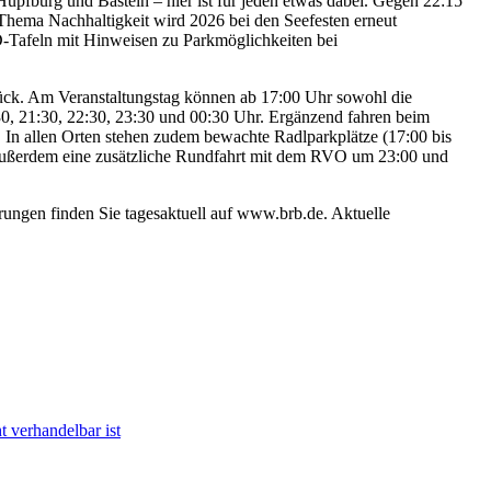
pfburg und Basteln – hier ist für jeden etwas dabei. Gegen 22:15
hema Nachhaltigkeit wird 2026 bei den Seefesten erneut
-Tafeln mit Hinweisen zu Parkmöglichkeiten bei
rück. Am Veranstaltungstag können ab 17:00 Uhr sowohl die
:30, 21:30, 22:30, 23:30 und 00:30 Uhr. Ergänzend fahren beim
In allen Orten stehen zudem bewachte Radlparkplätze (17:00 bis
 außerdem eine zusätzliche Rundfahrt mit dem RVO um 23:00 und
ungen finden Sie tagesaktuell auf www.brb.de. Aktuelle
t verhandelbar ist