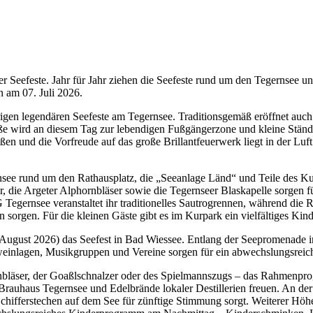
Seefeste. Jahr für Jahr ziehen die Seefeste rund um den Tegernsee unz
 am 07. Juli 2026.
ährigen legendären Seefeste am Tegernsee. Traditionsgemäß eröffnet auch
straße wird an diesem Tag zur lebendigen Fußgängerzone und kleine St
raßen und die Vorfreude auf das große Brillantfeuerwerk liegt in der L
rnsee rund um den Rathausplatz, die „Seeanlage Länd“ und Teile des Ku
r, die Argeter Alphornbläser sowie die Tegernseer Blaskapelle sorgen 
rnsee veranstaltet ihr traditionelles Sautrogrennen, während die Ro
n sorgen. Für die kleinen Gäste gibt es im Kurpark ein vielfältiges Ki
 August 2026) das Seefest in Bad Wiessee. Entlang der Seepromenade 
weinlagen, Musikgruppen und Vereine sorgen für ein abwechslungsreic
ornbläser, der Goaßlschnalzer oder des Spielmannszugs – das Rahmenpro
Brauhaus Tegernsee und Edelbrände lokaler Destillerien freuen. An d
 Schifferstechen auf dem See für zünftige Stimmung sorgt. Weiterer Hö