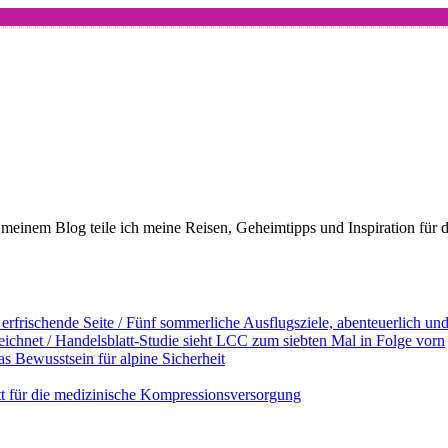
meinem Blog teile ich meine Reisen, Geheimtipps und Inspiration für 
erfrischende Seite / Fünf sommerliche Ausflugsziele, abenteuerlich u
ichnet / Handelsblatt-Studie sieht LCC zum siebten Mal in Folge vorn
s Bewusstsein für alpine Sicherheit
ett für die medizinische Kompressionsversorgung