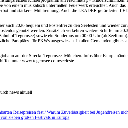
wechslungsreiches Kinderprogramm am Nachmittag – Kinderschminken, Hü
 von einem musikalisch untermalten Feuerwerk erleuchtet. Auch das T
verbot und stärkerer Mülltrennung. Auch die LEADER geförderten LED
cher auch 2026 bequem und kostenfrei zu den Seefesten und wieder zu
kostenlos genutzt werden. Zusätzlich verkehren weitere Schiffe um 20
Bahnhof Tegernsee) sowie ein Sonderbus um 00:00 Uhr (ab Seeforum). 
zliche Parkplätze für PKWs ausgewiesen. In allen Gemeinden gibt es
giobahn auf der Strecke Tegernsee–München. Infos über Fahrplanänder
iffen unter www.tegernsee.com/seefeste.
urch news aktuell
nbarten Reisepreisen fest / Warum Zuverlässigkeit bei Jugendreisen nich
on sieben großen Festivals in Europa