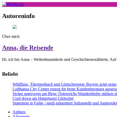
Skip
to
WOW-Air
content
Autoreninfo
Über mich
Anna, die Reisende
Hi, ich bin Anna – Weltenbummlerin und Geschichtenerzählerin. Auf 
Beliebt
Wildfluss, Thermenbach und Gletscherseen: Bayern zeigt seine 
Lufthansa City Center erneut für beste Kundenberatung ausgeze
Sicher unterwegs am Berg: Österreichs Wanderdörfer stärken da
Cool down am Hintertuxer Gletscher
Statement in Farbe / medi präsentiert Safrangelb und Samtviol
Airlines
Allgemein