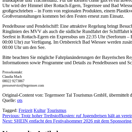
Blaskapelle und Trachtentanz. Für die kleinen Gäste gibt es ein ab
Uhr wird der Himmel über Rottach-Egern, Tegernsee und Bad Wiessee
großgeschrieben – in Form von regionalen Produkten, einem Plastik
Großveranstaltungen kommen bei den Festen erneut zum Einsatz.
Pendelbusse und Pendelschiff: Eine attraktive Regelung bringt Besu
Ringlinien des MVV als auch die südliche Rundfahrt der Schifffahrt 
Seefest in Rottach-Egern ein Expressbus um 22:35 Uhr (Seeforum – 
00:00 Uhr) zur Verfügung. Im Ortsbereich Bad Wiessee werden zusät
00:00 Uhr um den See.
Bitte beachten Sie mögliche Fahrplanänderungen der Bayerischen Re
Informationen sowie Programme und Details zu Pendelbussen und Sch
Pressekontakt:
Claudia Mach
08022 9273867
presseservice@tegernsee.com
Original-Content von: Tegernseer Tal Tourismus GmbH, übermittelt d
Quelle:
ots
Tagged:
Freizeit
Kultur
Tourismus
Beitragsnavigation
Previous:
Trotz hoher Treibstoffkosten: ruf Jugendreisen hält an verei
Next:
SHEIN entfacht den Festivalsommer 2026 mit dem Sponsoring v