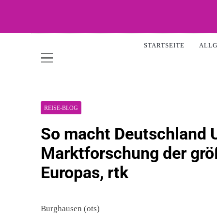
Skip
to
content
WOW-A
STARTSEITE
ALL
REISE-BLOG
So macht Deutschland U
Marktforschung der grö
Europas, rtk
Burghausen (ots) –