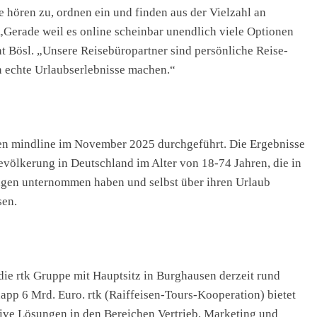
 hören zu, ordnen ein und finden aus der Vielzahl an
 „Gerade weil es online scheinbar unendlich viele Optionen
nt Bösl. „Unsere Reisebüropartner sind persönliche Reise-
n echte Urlaubserlebnisse machen.“
n mindline im November 2025 durchgeführt. Die Ergebnisse
evölkerung in Deutschland im Alter von 18-74 Jahren, die in
 Tagen unternommen haben und selbst über ihren Urlaub
sen.
ie rtk Gruppe mit Hauptsitz in Burghausen derzeit rund
pp 6 Mrd. Euro. rtk (Raiffeisen-Tours-Kooperation) bietet
tive Lösungen in den Bereichen Vertrieb, Marketing und