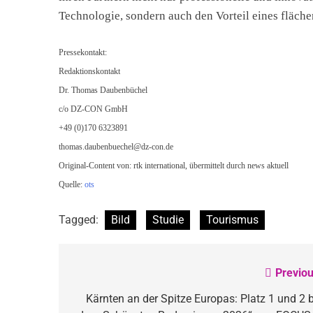
Technologie, sondern auch den Vorteil eines fläc
Pressekontakt:
Redaktionskontakt
Dr. Thomas Daubenbüchel
c/o DZ-CON GmbH
+49 (0)170 6323891
thomas.daubenbuechel@dz-con.de
Original-Content von: rtk international, übermittelt durch news aktuell
Quelle:
ots
Tagged:
Bild
Studie
Tourismus
Previou
Beitragsnavigation
Kärnten an der Spitze Europas: Platz 1 und 2 b