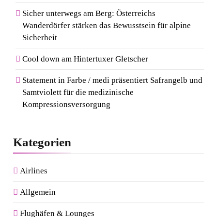
Sicher unterwegs am Berg: Österreichs
Kosmetik und Düfte online
Wanderdörfer stärken das Bewusstsein für alpine
kaufen: Die beliebtesten Shops
Sicherheit
in Deutschland
Cool down am Hintertuxer Gletscher
8
Von Mallorca bis Mykonos:
Statement in Farbe / medi präsentiert Safrangelb und
Samtviolett für die medizinische
Der Style-Guide für
Kompressionsversorgung
Südeuropas Top-Destinationen
Kategorien
Airlines
Allgemein
Flughäfen & Lounges