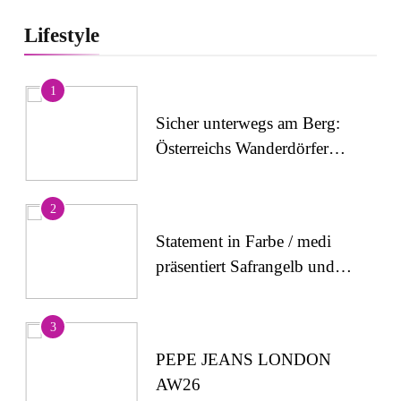
Lifestyle
1
Sicher unterwegs am Berg:
Österreichs Wanderdörfer
stärken das Bewusstsein für
alpine Sicherheit
2
Statement in Farbe / medi
präsentiert Safrangelb und
Samtviolett für die
medizinische
3
Kompressionsversorgung
PEPE JEANS LONDON
AW26