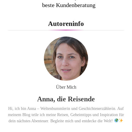
beste Kundenberatung
ausgezeichnet / Handelsblatt-
Studie sieht LCC zum siebten
Autoreninfo
Mal in Folge vorn
Cool down am Hintertuxer
Gletscher
Ägypten erleben mit Builder
Travel: sicher, persönlich und gut
Über Mich
begleitet
Anna, die Reisende
Hi, ich bin Anna – Weltenbummlerin und Geschichtenerzählerin. Auf
meinem Blog teile ich meine Reisen, Geheimtipps und Inspiration für
dein nächstes Abenteuer. Begleite mich und entdecke die Welt!