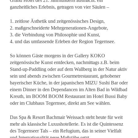
Grand Hotel des 21. Jahrhunderts ausmacht: ein
ganzheitliches Erlebnis, getragen von vier Säulen –
1. zeitlose Ästhetik und zeitgenössisches Design,
2. maßgeschneiderte Mehrgenerationen-Angebote,
3. die Verbindung von Philosophie und Kunst,
4. und das umfassende Erleben der Region Tegernsee.
So können Gäste morgens in der Gallery KOKO
zeitgenössische Kunst entdecken, nachmittags z.B. beim
Stand-up-Paddling oder auf dem Wallberg in der Natur aktiv
sein und abends zwischen Gourmetrestaurant, gehobener
bayerischer Küche, in der japanischen MIZU Sushi Bar oder
einem Dinner in den Dependancen im Alten Bad in Wildbad
Kreuth, im BOOM BOOM Restaurant im Hotel Bussi Baby
oder im Clubhaus Tegernsee, direkt am See wählen.
Das Spa & Resort Bachmair Weissach steht heute für weit
mehr als klassische Luxushotellerie. Es ist die Quintessenz
des Tegernseer Tals – ein Refugium, das in seiner Vielfalt
und Internationalität neue Maßstäbe setzt.