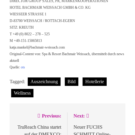
DIRECTOR GROUP SALES, PR, MARKENKOOPERATIONEN
HOTEL BACHMAIR WEISSACH GMBH & CO. KG
WIESSEER STRASSE 1
D-83700 WEISSACH / ROTTACH-EGERN
SITZ: KREUTH
T +49 (0) 8022 – 278 – 525
M +49-151-15065813
katja.mankel@bachmair-weissach.com
Original-Content von: Spa & Resort Bachmair Weissach, übermittelt durch news
aktuell
Quelle:
ots
Tagged:
Auszeichnung
Bild
Hotellerie
Wellness
Previous:
Next:
Beitragsnavigation
TruReach China startet
Neuer FUCHS
auf der DMEXCO:
SCHMITT Online-