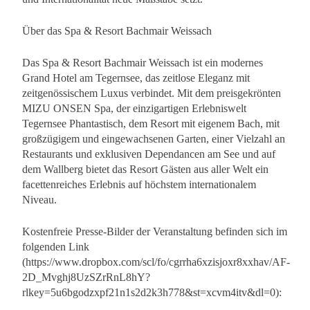
Über das Spa & Resort Bachmair Weissach
Das Spa & Resort Bachmair Weissach ist ein modernes
Grand Hotel am Tegernsee, das zeitlose Eleganz mit
zeitgenössischem Luxus verbindet. Mit dem preisgekrönten
MIZU ONSEN Spa, der einzigartigen Erlebniswelt
Tegernsee Phantastisch, dem Resort mit eigenem Bach, mit
großzügigem und eingewachsenen Garten, einer Vielzahl an
Restaurants und exklusiven Dependancen am See und auf
dem Wallberg bietet das Resort Gästen aus aller Welt ein
facettenreiches Erlebnis auf höchstem internationalem
Niveau.
Kostenfreie Presse-Bilder der Veranstaltung befinden sich im
folgenden Link
(https://www.dropbox.com/scl/fo/cgrrha6xzisjoxr8xxhav/AF-
2D_Mvghj8UzSZrRnL8hY?
rlkey=5u6bgodzxpf21n1s2d2k3h778&st=xcvm4itv&dl=0):