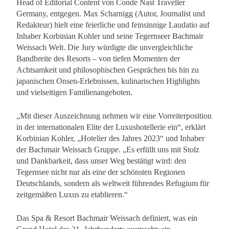
Head of Editorial Content von Condé Nast Traveller
Germany, entgegen. Max Scharnigg (Autor, Journalist und
Redakteur) hielt eine feierliche und feinsinnige Laudatio auf
Inhaber Korbinian Kohler und seine Tegernseer Bachmair
Weissach Welt. Die Jury würdigte die unvergleichliche
Bandbreite des Resorts – von tiefen Momenten der
Achtsamkeit und philosophischen Gesprächen bis hin zu
japanischen Onsen-Erlebnissen, kulinarischen Highlights
und vielseitigen Familienangeboten.
„Mit dieser Auszeichnung nehmen wir eine Vorreiterposition
in der internationalen Elite der Luxushotellerie ein“, erklärt
Korbinian Kohler, „Hotelier des Jahres 2023“ und Inhaber
der Bachmair Weissach Gruppe. „Es erfüllt uns mit Stolz
und Dankbarkeit, dass unser Weg bestätigt wird: den
Tegernsee nicht nur als eine der schönsten Regionen
Deutschlands, sondern als weltweit führendes Refugium für
zeitgemäßen Luxus zu etablieren.“
Das Spa & Resort Bachmair Weissach definiert, was ein