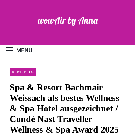
Skip
to
content
WOW-Air
MENU
REISE-BLOG
Spa & Resort Bachmair
Weissach als bestes Wellness
& Spa Hotel ausgezeichnet /
Condé Nast Traveller
Wellness & Spa Award 2025