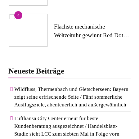
4
Flachste mechanische
Weltzeituhr gewinnt Red Dot:
Best of the Best 2026 /
NOMOS Glashütte erzielt 94
5
von 100 Punkten.
Wenn Kult auf Couture trifft:
Neueste
Beiträge
Capri-Sun setzt modisches
Statement auf der Berlin
Wildfluss, Thermenbach und Gletscherseen: Bayern
Fashion Week
zeigt seine erfrischende Seite / Fünf sommerliche
6
Ausflugsziele, abenteuerlich und außergewöhnlich
Rezertifizierung bestätigt
Qualitätsstandard: Gastein
Lufthansa City Center erneut für beste
erneut mit Österreichischem
Kundenberatung ausgezeichnet / Handelsblatt-
Studie sieht LCC zum siebten Mal in Folge vorn
Wandergütesiegel ausgezeichnet
7