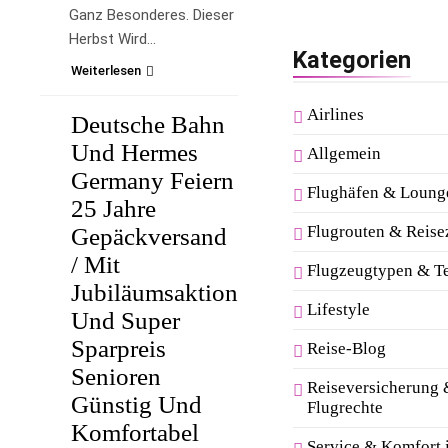
Ganz Besonderes. Dieser
Herbst Wird…
Kategorien
Weiterlesen
Airlines
Deutsche Bahn
REISE-
BLOG
Und Hermes
Allgemein
Germany Feiern
Flughäfen & Loung
25 Jahre
Flugrouten & Reise
Gepäckversand
/ Mit
Flugzeugtypen & T
Jubiläumsaktion
Lifestyle
Und Super
Sparpreis
Reise-Blog
Senioren
Reiseversicherung
Günstig Und
Flugrechte
Komfortabel
Service & Komfort 