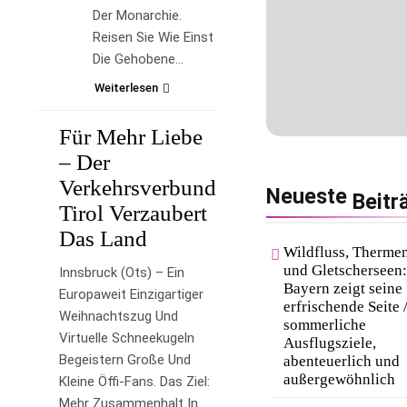
Der Monarchie.
Reisen Sie Wie Einst
Die Gehobene…
Weiterlesen
Für Mehr Liebe
LIFESTYLE
– Der
Verkehrsverbund
Neueste
Beitr
Tirol Verzaubert
Das Land
Wildfluss, Therme
und Gletscherseen:
Innsbruck (ots) – Ein
Bayern zeigt seine
Europaweit Einzigartiger
erfrischende Seite 
Weihnachtszug Und
sommerliche
Virtuelle Schneekugeln
Ausflugsziele,
Begeistern Große Und
abenteuerlich und
außergewöhnlich
Kleine Öffi-Fans. Das Ziel:
Mehr Zusammenhalt In…