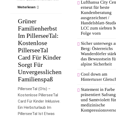
Lufthansa City Cen
erneut für beste
Weiterlesen
Kundenberatung
ausgezeichnet /
Grüner
Handelsblatt-Studi
LIFESTYLE
Familienherbst
LCC zum siebten M
Folge vorn
Im PillerseeTal:
Kostenlose
Sicher unterwegs 
Berg: Österreichs
PillerseeTal
Wanderdörfer stär
Card Für Kinder
das Bewusstsein fü
Sorgt Für
alpine Sicherheit
Unvergesslichen
Cool down am
Familienspaß
Hintertuxer Gletsc
PillerseeTal (ots) –
Statement in Farbe
präsentiert Safrang
Kostenlose PillerseeTal
und Samtviolett für
Card Für Kinder Inklusive.
medizinische
Ein Herbsturlaub Im
Kompressionsvers
PillerseeTal Ist Etwas