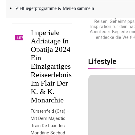
Hi, ich bin Anna 
Weltenbummlerin 
An- Und Abreise Mit…
Vielfliegerprogramme & Meilen sammeln
Geschichtenerzählerin
Weiterlesen
meinem Blog teile ich
Reisen, Geheimtipps
Inspiration für dein n
Imperiale
Abenteuer. Begleite m
entdecke die Welt!
LIFESTYLE
Adriatage In
Opatija 2024
Ein
Lifestyle
Einzigartiges
Reiseerlebnis
Im Flair Der
K. & K.
Monarchie
Fürstenfeld (ots) –
Mit Dem Majestic
Train De Luxe Ins
Mondäne Seebad