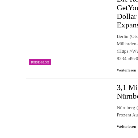
GetYou
Dollar
Expan
Berlin (ot
Milliarden
(https://
8234a49c0
REISE-BLOG
Weiterlesen
3,1 Mi
Nürnbe
Nürnberg (
Prozent A
Weiterlesen