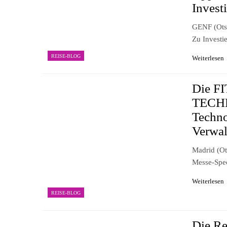
Invest
GENF (ots)
Zu Investi
REISE-BLOG
Weiterlesen
Die F
TECHN
Techn
Verwa
Madrid (ot
Messe-Spe
Weiterlesen
REISE-BLOG
Die Re