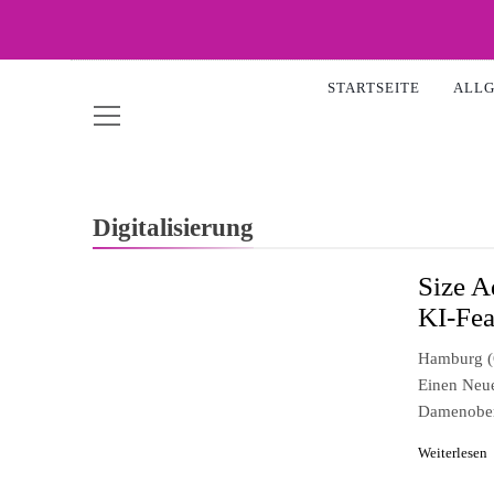
Skip
to
WOW-
content
STARTSEITE
ALL
Digitalisierung
Size A
KI-Fea
Hamburg (o
Einen Neue
Damenobe
Weiterlesen