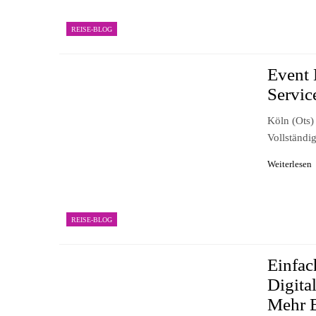
REISE-BLOG
Event 
Servic
Köln (ots)
Vollständi
Weiterlesen
REISE-BLOG
Einfac
Digita
Mehr 