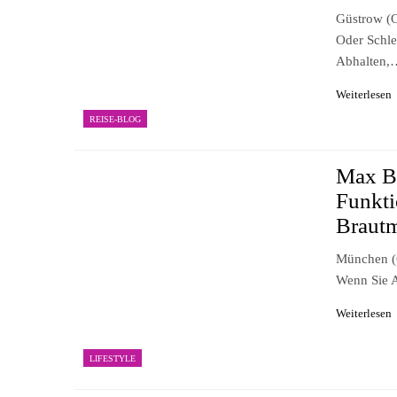
Güstrow (o
Oder Schle
Abhalten,
Weiterlesen
REISE-BLOG
Max B
Funkti
Braut
München (
Wenn Sie 
Weiterlesen
LIFESTYLE