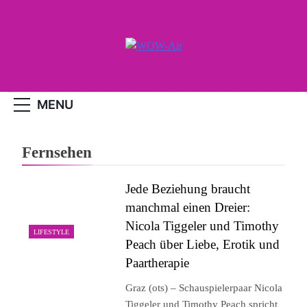
Skip
to
content
WOW-Air
MENU
Fernsehen
Jede Beziehung braucht
manchmal einen Dreier:
Nicola Tiggeler und Timothy
LIFESTYLE
Peach über Liebe, Erotik und
Paartherapie
Graz (ots) – Schauspielerpaar Nicola
Tiggeler und Timothy Peach spricht