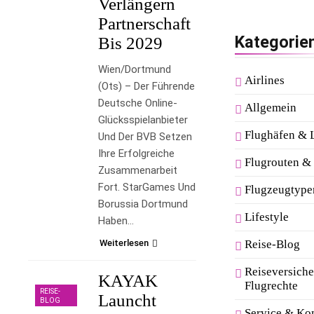
Verlängern
Partnerschaft
Kategorie
Bis 2029
Wien/Dortmund
Airlines
(ots) – Der Führende
Deutsche Online-
Allgemein
Glücksspielanbieter
Flughäfen & 
Und Der BVB Setzen
Ihre Erfolgreiche
Flugrouten & 
Zusammenarbeit
Fort. StarGames Und
Flugzeugtype
Borussia Dortmund
Lifestyle
Haben…
Weiterlesen
Reise-Blog
Reiseversich
KAYAK
Flugrechte
REISE-
Launcht
BLOG
Service & Ko