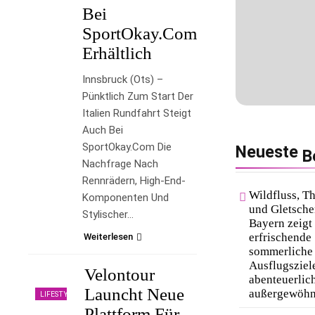
Bei
SportOkay.com
Erhältlich
Innsbruck (ots) –
Pünktlich Zum Start Der
Italien Rundfahrt Steigt
Auch Bei
SportOkay.com Die
Neueste
B
Nachfrage Nach
Rennrädern, High-End-
Wildfluss, 
Komponenten Und
und Gletsche
Stylischer…
Bayern zeigt
erfrischende 
Weiterlesen
sommerliche
Ausflugsziel
Velontour
abenteuerlic
Launcht Neue
außergewöhn
LIFESTYLE
Plattform Für