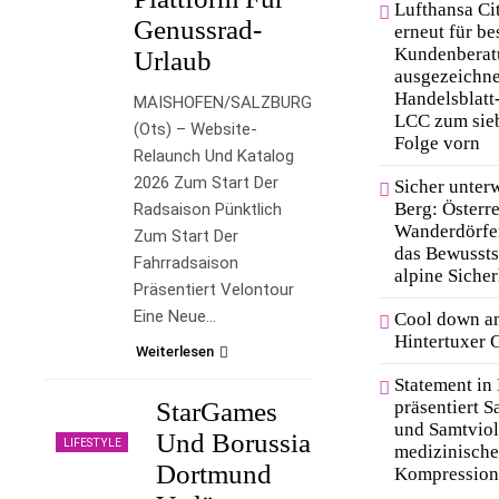
Lufthansa Ci
Genussrad-
erneut für be
Kundenberat
Urlaub
ausgezeichne
Handelsblatt-
MAISHOFEN/SALZBURG
LCC zum sieb
(ots) – Website-
Folge vorn
Relaunch Und Katalog
2026 Zum Start Der
Sicher unter
Berg: Österr
Radsaison Pünktlich
Wanderdörfer
Zum Start Der
das Bewussts
Fahrradsaison
alpine Sicher
Präsentiert Velontour
Eine Neue…
Cool down a
Hintertuxer 
Weiterlesen
Statement in 
präsentiert S
StarGames
und Samtviole
Und Borussia
LIFESTYLE
medizinische
Dortmund
Kompression