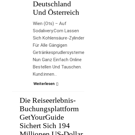
Deutschland
Und Österreich
Wien (ots) – Auf
Sodalivery.com Lassen
Sich Kohlensäure-Zylinder
Für Alle Gängigen
Getränkesprudlersysteme
Nun Ganz Einfach Online
Bestellen Und Tauschen.
Kund:innen…
Weiterlesen
Die Reiseerlebnis-
REISE-
Buchungsplattform
BLOG
GetYourGuide
Sichert Sich 194
Millionen US-Dollar