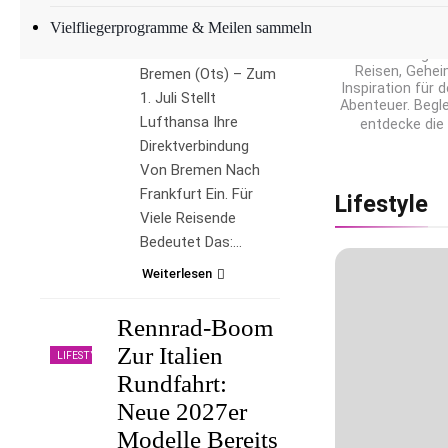
Wirklich
Hi, ich bin
Weltenbumml
Vielfliegerprogramme & Meilen sammeln
Liefern
Geschichtenerz
meinem Blog tei
Reisen, Gehei
Bremen (ots) – Zum
Inspiration für 
1. Juli Stellt
Abenteuer. Begl
Lufthansa Ihre
entdecke die
Direktverbindung
Von Bremen Nach
Frankfurt Ein. Für
Lifestyle
Viele Reisende
Bedeutet Das:…
Weiterlesen
Rennrad-Boom
Zur Italien
LIFESTYLE
Rundfahrt:
Neue 2027er
Modelle Bereits