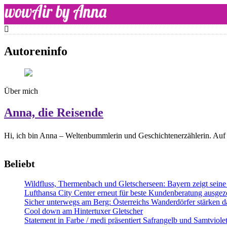
Skip
to
content
WOW-Air
Autoreninfo
Über mich
Anna, die Reisende
Hi, ich bin Anna – Weltenbummlerin und Geschichtenerzählerin. Auf 
Beliebt
Wildfluss, Thermenbach und Gletscherseen: Bayern zeigt seine 
Lufthansa City Center erneut für beste Kundenberatung ausgeze
Sicher unterwegs am Berg: Österreichs Wanderdörfer stärken da
Cool down am Hintertuxer Gletscher
Statement in Farbe / medi präsentiert Safrangelb und Samtviol