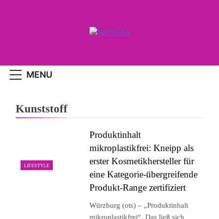
Skip
to
content
WOW-Air
MENU
Kunststoff
Produktinhalt
mikroplastikfrei: Kneipp als
erster Kosmetikhersteller für
LIFESTYLE
eine Kategorie-übergreifende
Produkt-Range zertifiziert
Würzburg (ots) – „Produktinhalt
mikroplastikfrei“. Das ließ sich