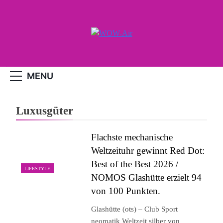
Skip
to
content
WOW-Air
MENU
Luxusgüter
Flachste mechanische
Weltzeituhr gewinnt Red Dot:
Best of the Best 2026 /
LIFESTYLE
NOMOS Glashütte erzielt 94
von 100 Punkten.
Glashütte (ots) – Club Sport
neomatik Weltzeit silber von