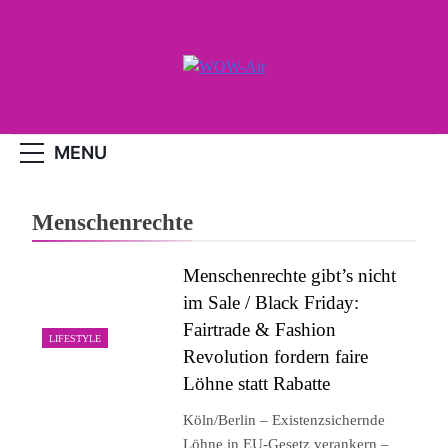
Skip
to
content
WOW-Air
MENU
Menschenrechte
Menschenrechte gibt’s nicht
im Sale / Black Friday:
Fairtrade & Fashion
LIFESTYLE
Revolution fordern faire
Löhne statt Rabatte
Köln/Berlin – Existenzsichernde
Löhne in EU-Gesetz verankern –