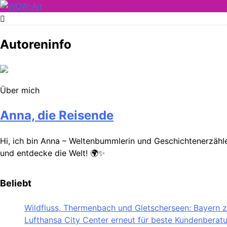
Skip
to
WOW-Air
content
Autoreninfo
Über mich
Anna, die Reisende
Hi, ich bin Anna – Weltenbummlerin und Geschichtenerzähler
und entdecke die Welt! 🌍✨
Beliebt
Wildfluss, Thermenbach und Gletscherseen: Bayern ze
Lufthansa City Center erneut für beste Kundenberat