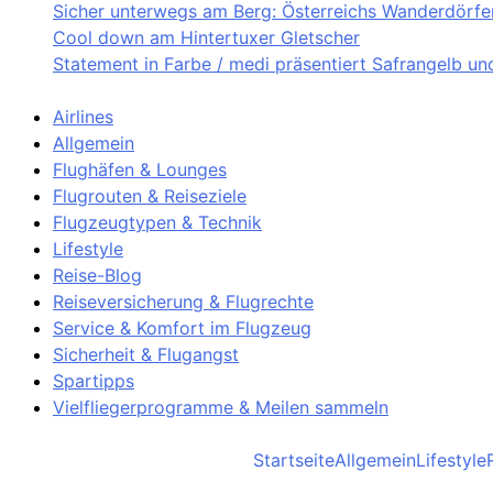
Sicher unterwegs am Berg: Österreichs Wanderdörfer 
Cool down am Hintertuxer Gletscher
Statement in Farbe / medi präsentiert Safrangelb u
Airlines
Allgemein
Flughäfen & Lounges
Flugrouten & Reiseziele
Flugzeugtypen & Technik
Lifestyle
Reise-Blog
Reiseversicherung & Flugrechte
Service & Komfort im Flugzeug
Sicherheit & Flugangst
Spartipps
Vielfliegerprogramme & Meilen sammeln
Startseite
Allgemein
Lifestyle