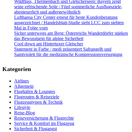
Wildfluss, Thermenbach und Gletscherseen: Bayern zeigt
seine erfrischende Seite / Fünf sommerliche Ausflugsziele,
abenteuerlich und außergewöhnlich
Lufthansa City Center erneut für beste Kundenberatung
ausgezeichnet / Handelsblatt-Studie sieht LCC zum siebten
Mal in Folge vorn
Sicher unterwegs am Berg: Österreichs Wanderdörfer stärken
das Bewusstsein für alpine Sicherheit
Cool down am Hintertuxer Gletscher
Statement in Farbe / medi präsentiert Safrangelb und
Samtviolett für die medizinische Kompressionsversorgung
Kategorien
Airlines
Allgemein
Flughäfen & Lounges
Flugrouten & Reiseziele
Flugzeugtypen & Technik
Lifestyle
Reise-Blog
Reiseversicherung & Flugrechte
Service & Komfort im Flugzeug
Sicherheit & Flugangst