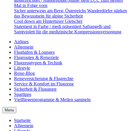
ausgezeichnet / Handelsblatt-Studie sieht LCC zum siebten
Mal in Folge vorn
Sicher unterwegs am Berg: Österreichs Wanderdörfer stärken
das Bewusstsein für alpine Sicherheit
Cool down am Hintertuxer Gletscher
Statement in Farbe / medi präsentiert Safrangelb und
Samtviolett für die medizinische Kompressionsversorgung
Airlines
Allgemein
Flughäfen & Lounges
Flugrouten & Reiseziele
Flugzeugtypen & Technik
Lifestyle
Reise-Blog
Reiseversicherung & Flugrechte
Service & Komfort im Flugzeug
Sicherheit & Flugangst
Spartipps
Vielfliegerprogramme & Meilen sammeln
Menu
Startseite
Allgemein
Lifestyle