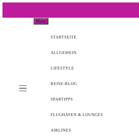
Skip
to
WOW-A
content
Menu
STARTSEITE
ALLGEMEIN
LIFESTYLE
REISE-BLOG
SPARTIPPS
FLUGHÄFEN & LOUNGES
AIRLINES