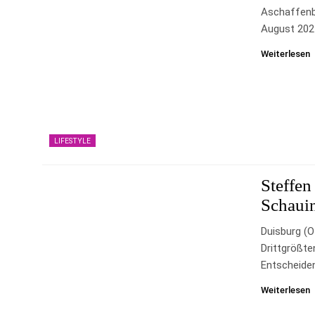
Aschaffenb
August 202
Weiterlesen
LIFESTYLE
Steffen
Schauin
Duisburg (o
Drittgrößte
Entscheide
Weiterlesen