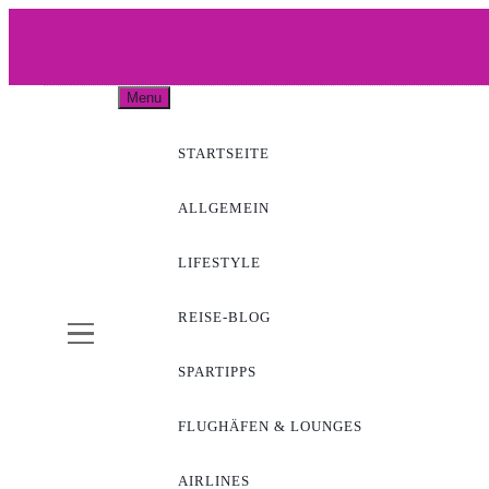
Skip
to
content
WOW-A
Menu
STARTSEITE
ALLGEMEIN
LIFESTYLE
REISE-BLOG
SPARTIPPS
FLUGHÄFEN & LOUNGES
AIRLINES