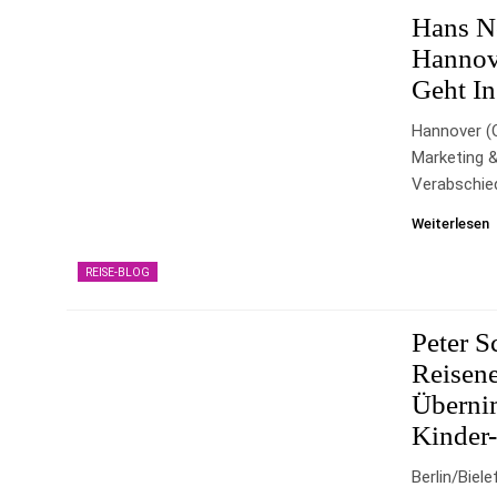
Hans No
Hannov
Geht I
Hannover (
Marketing 
Verabschie
Weiterlesen
REISE-BLOG
Peter S
Reisene
Überni
Kinder
Berlin/Biel