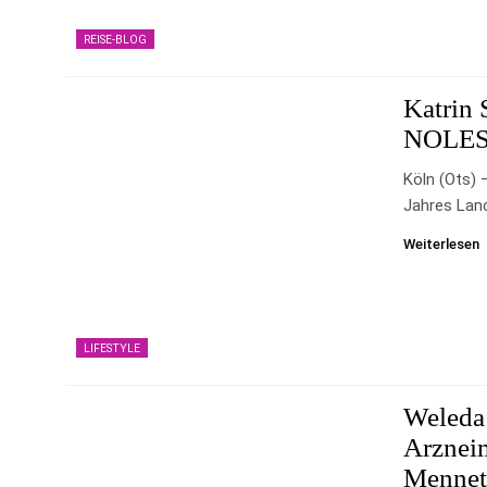
REISE-BLOG
Katrin 
NOLE
Köln (ots) 
Jahres Lanc
Weiterlesen
LIFESTYLE
Weleda
Arzneim
Mennet-