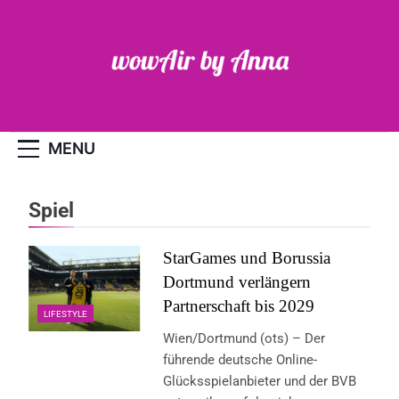
Skip
to
content
WOW-Air
MENU
Spiel
StarGames und Borussia
Dortmund verlängern
Partnerschaft bis 2029
LIFESTYLE
Wien/Dortmund (ots) – Der
führende deutsche Online-
Glücksspielanbieter und der BVB