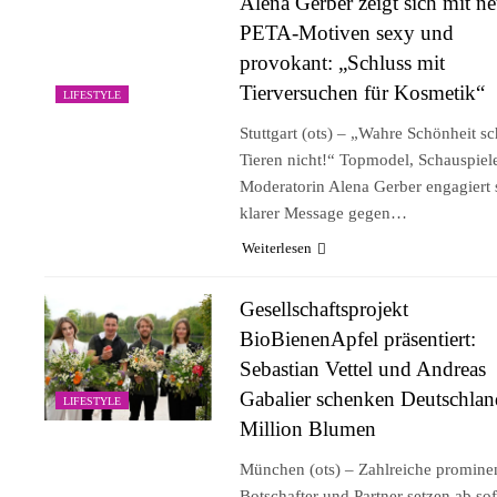
Alena Gerber zeigt sich mit n
PETA-Motiven sexy und
provokant: „Schluss mit
Tierversuchen für Kosmetik“
LIFESTYLE
Stuttgart (ots) – „Wahre Schönheit s
Tieren nicht!“ Topmodel, Schauspiel
Moderatorin Alena Gerber engagiert 
klarer Message gegen…
Weiterlesen
Gesellschaftsprojekt
BioBienenApfel präsentiert:
Sebastian Vettel und Andreas
Gabalier schenken Deutschlan
LIFESTYLE
Million Blumen
München (ots) – Zahlreiche promine
Botschafter und Partner setzen ab sof