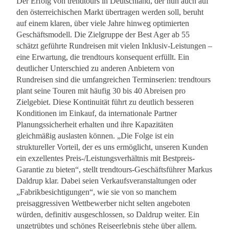
Der Erfolg von trendtours in Deutschland, der nun auch auf
den österreichischen Markt übertragen werden soll, beruht
auf einem klaren, über viele Jahre hinweg optimierten
Geschäftsmodell. Die Zielgruppe der Best Ager ab 55
schätzt geführte Rundreisen mit vielen Inklusiv-Leistungen –
eine Erwartung, die trendtours konsequent erfüllt. Ein
deutlicher Unterschied zu anderen Anbietern von
Rundreisen sind die umfangreichen Terminserien: trendtours
plant seine Touren mit häufig 30 bis 40 Abreisen pro
Zielgebiet. Diese Kontinuität führt zu deutlich besseren
Konditionen im Einkauf, da internationale Partner
Planungssicherheit erhalten und ihre Kapazitäten
gleichmäßig auslasten können. „Die Folge ist ein
struktureller Vorteil, der es uns ermöglicht, unseren Kunden
ein exzellentes Preis-/Leistungsverhältnis mit Bestpreis-
Garantie zu bieten“, stellt trendtours-Geschäftsführer Markus
Daldrup klar. Dabei seien Verkaufsveranstaltungen oder
„Fabrikbesichtigungen“, wie sie von so manchem
preisaggressiven Wettbewerber nicht selten angeboten
würden, definitiv ausgeschlossen, so Daldrup weiter. Ein
ungetrübtes und schönes Reiseerlebnis stehe über allem.