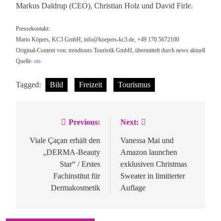
Markus Daldrup (CEO), Christian Holz und David Firle.
Pressekontakt:
Mario Köpers, KC3 GmbH,
info@koepers-kc3.de
, +49 170 5672100
Original-Content von: trendtours Touristik GmbH, übermittelt durch news aktuell
Quelle:
ots
Tagged:
Bild
Freizeit
Tourismus
Previous:
Next:
Beitragsnavigation
Viale Çaçan erhält den
Vanessa Mai und
„DERMA-Beauty
Amazon launchen
Star“ / Erstes
exklusiven Christmas
Fachinstitut für
Sweater in limitierter
Dermakosmetik
Auflage