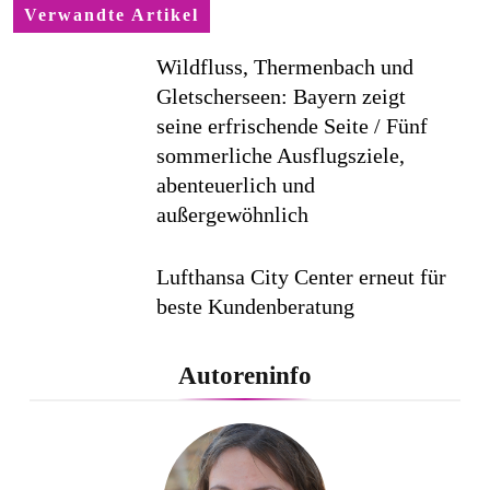
Verwandte Artikel
Wildfluss, Thermenbach und
Gletscherseen: Bayern zeigt
seine erfrischende Seite / Fünf
sommerliche Ausflugsziele,
abenteuerlich und
außergewöhnlich
Lufthansa City Center erneut für
beste Kundenberatung
ausgezeichnet / Handelsblatt-
Studie sieht LCC zum siebten
Autoreninfo
Mal in Folge vorn
Cool down am Hintertuxer
Gletscher