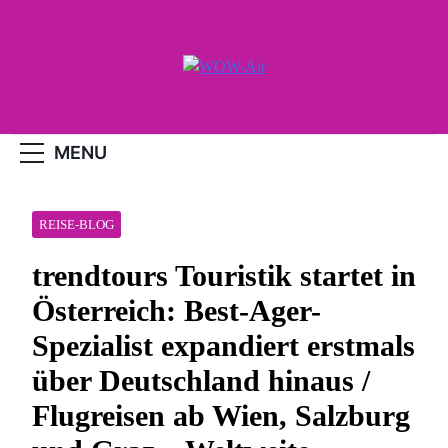
Skip
to
content
WOW-Air
MENU
REISE-BLOG
trendtours Touristik startet in
Österreich: Best-Ager-
Spezialist expandiert erstmals
über Deutschland hinaus /
Flugreisen ab Wien, Salzburg