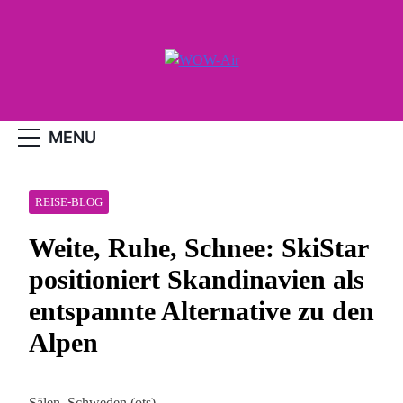
Skip
to
content
WOW-Air
MENU
REISE-BLOG
Weite, Ruhe, Schnee: SkiStar
positioniert Skandinavien als
entspannte Alternative zu den
Alpen
Sälen, Schweden (ots) –