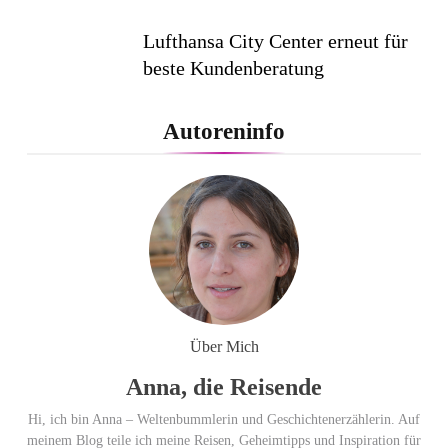
Lufthansa City Center erneut für
beste Kundenberatung
ausgezeichnet / Handelsblatt-
Studie sieht LCC zum siebten
Autoreninfo
Mal in Folge vorn
Cool down am Hintertuxer
Gletscher
Ägypten erleben mit Builder
Travel: sicher, persönlich und gut
Über Mich
begleitet
Anna, die Reisende
Hi, ich bin Anna – Weltenbummlerin und Geschichtenerzählerin. Auf
meinem Blog teile ich meine Reisen, Geheimtipps und Inspiration für