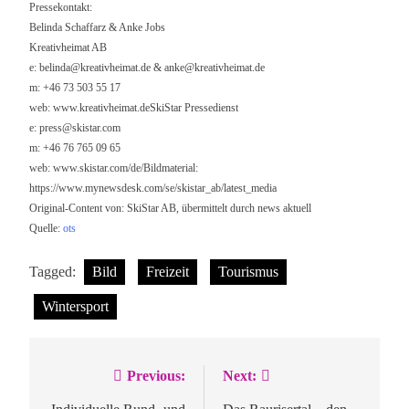
Pressekontakt:
Belinda Schaffarz & Anke Jobs
Kreativheimat AB
e:
belinda@kreativheimat.de
&
anke@kreativheimat.de
m: +46 73 503 55 17
web: www.kreativheimat.deSkiStar Pressedienst
e:
press@skistar.com
m: +46 76 765 09 65
web: www.skistar.com/de/Bildmaterial:
https://www.mynewsdesk.com/se/skistar_ab/latest_media
Original-Content von: SkiStar AB, übermittelt durch news aktuell
Quelle:
ots
Tagged:
Bild
Freizeit
Tourismus
Wintersport
Previous:
Next:
Beitragsnavigation