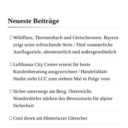
NOMOS Glashütte erzielt 94
5
von 100 Punkten.
Wenn Kult auf Couture trifft:
Neueste
Beiträge
Capri-Sun setzt modisches
Statement auf der Berlin
Wildfluss, Thermenbach und Gletscherseen: Bayern
Fashion Week
zeigt seine erfrischende Seite / Fünf sommerliche
6
Ausflugsziele, abenteuerlich und außergewöhnlich
Rezertifizierung bestätigt
Qualitätsstandard: Gastein
Lufthansa City Center erneut für beste
erneut mit Österreichischem
Kundenberatung ausgezeichnet / Handelsblatt-
Studie sieht LCC zum siebten Mal in Folge vorn
Wandergütesiegel ausgezeichnet
7
Sicher unterwegs am Berg: Österreichs
Kosmetik und Düfte online
Wanderdörfer stärken das Bewusstsein für alpine
kaufen: Die beliebtesten Shops
Sicherheit
in Deutschland
Cool down am Hintertuxer Gletscher
8