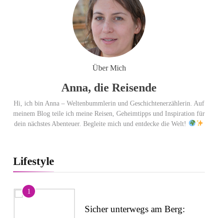
Flachste mechanische
Weltzeituhr gewinnt Red Dot:
Best of the Best 2026 / NOMOS
Glashütte erzielt 94 von 100
Punkten.
Über Mich
Anna, die Reisende
Hi, ich bin Anna – Weltenbummlerin und Geschichtenerzählerin. Auf
meinem Blog teile ich meine Reisen, Geheimtipps und Inspiration für
dein nächstes Abenteuer. Begleite mich und entdecke die Welt!
Lifestyle
1
Sicher unterwegs am Berg: