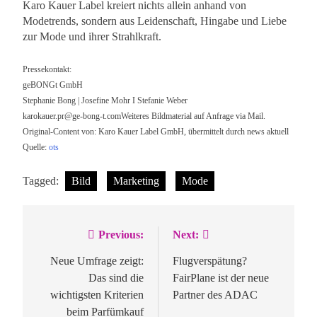
Karo Kauer Label kreiert nichts allein anhand von
Modetrends, sondern aus Leidenschaft, Hingabe und Liebe
zur Mode und ihrer Strahlkraft.
Pressekontakt:
geBONGt GmbH
Stephanie Bong | Josefine Mohr I Stefanie Weber
karokauer.pr@ge-bong-t.comWeiteres
Bildmaterial auf Anfrage via Mail.
Original-Content von: Karo Kauer Label GmbH, übermittelt durch news aktuell
Quelle:
ots
Tagged:
Bild
Marketing
Mode
Previous:
Next:
Beitragsnavigation
Neue Umfrage zeigt:
Flugverspätung?
Das sind die
FairPlane ist der neue
wichtigsten Kriterien
Partner des ADAC
beim Parfümkauf