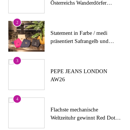
Österreichs Wanderdörfer
stärken das Bewusstsein für
alpine Sicherheit
2
Statement in Farbe / medi
präsentiert Safrangelb und
Samtviolett für die
medizinische
3
Kompressionsversorgung
PEPE JEANS LONDON
AW26
4
Flachste mechanische
Weltzeituhr gewinnt Red Dot:
Best of the Best 2026 /