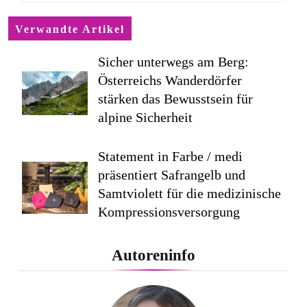
Verwandte Artikel
Sicher unterwegs am Berg:
Österreichs Wanderdörfer
stärken das Bewusstsein für
alpine Sicherheit
Statement in Farbe / medi
präsentiert Safrangelb und
Samtviolett für die medizinische
Kompressionsversorgung
PEPE JEANS LONDON AW26
Autoreninfo