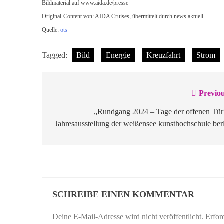
Bildmaterial auf www.aida.de/presse
Original-Content von: AIDA Cruises, übermittelt durch news aktuell
Quelle:
ots
Tagged:
Bild
Energie
Kreuzfahrt
Strom
Previou
Beitragsnavigation
„Rundgang 2024 – Tage der offenen Tür“
Jahresausstellung der weißensee kunsthochschule ber
SCHREIBE EINEN KOMMENTAR
Deine E-Mail-Adresse wird nicht veröffentlicht.
Erfor