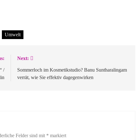
Umwelt
s:
Next:
 /
Sommerloch im Kosmetikstudio? Banu Suntharalingam
lin
verrät, wie Sie effektiv dagegenwirken
derliche Felder sind mit
*
markiert