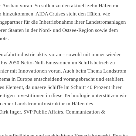
r Ausbau voran. So sollen zu den aktuell zehn Häfen mit
 hinzukommen. AIDA Cruises steht den Häfen, wie
ungspartner für die Inbetriebnahme ihrer Landstromanlagen
erer Staaten in der Nord- und Ostsee-Region sowie dem
ots.
euzfahrtindustrie aktiv voran – sowohl mit immer wieder
, bis 2050 Netto-Null-Emissionen im Schiffsbetrieb zu
ionier mit Innovationen voran. Auch beim Thema Landstrom
Thema in Europa entscheidend vorangebracht und etabliert.
es Element, da unsere Schiffe im Schnitt 40 Prozent ihrer
eitigen Investitionen in diese Technologie unterstützen wir
 einer Landstrominfrastruktur in Häfen des
Dirk Inger, SVP Public Affairs, Communication &
n zukunftsfähigen und nachhaltigen Kreuzfahrtmarkt. Bereits