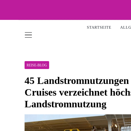
Skip
to
content
WOW-
STARTSEITE
ALL
REISE-BLOG
45 Landstromnutzungen a
Cruises verzeichnet höc
Landstromnutzung