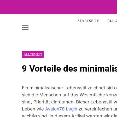
Skip
to
WOW-A
content
STARTSEITE
ALL
ALLGEMEIN
9 Vorteile des minimali
Ein minimalistischer Lebensstil zeichnet sic
sich die Menschen auf das Wesentliche konzen
sind, Priorität einräumen. Dieser Lebensstil 
Leben wie
Avalon78 Login
zu vereinfachen un
wichtig sind. In diesem Artikel werden wir di