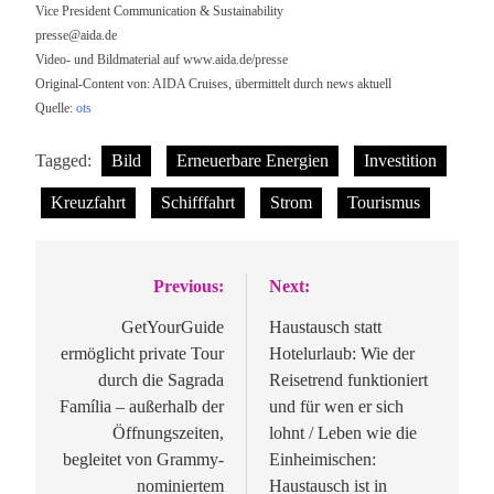
Vice President Communication & Sustainability
presse@aida.de
Video- und Bildmaterial auf www.aida.de/presse
Original-Content von: AIDA Cruises, übermittelt durch news aktuell
Quelle:
ots
Tagged:
Bild
Erneuerbare Energien
Investition
Kreuzfahrt
Schifffahrt
Strom
Tourismus
Previous:
Next:
Beitragsnavigation
GetYourGuide
Haustausch statt
ermöglicht private Tour
Hotelurlaub: Wie der
durch die Sagrada
Reisetrend funktioniert
Família – außerhalb der
und für wen er sich
Öffnungszeiten,
lohnt / Leben wie die
begleitet von Grammy-
Einheimischen:
nominiertem
Haustausch ist in