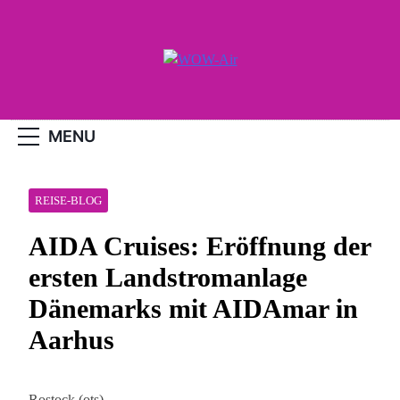
Skip
to
content
WOW-Air
MENU
REISE-BLOG
AIDA Cruises: Eröffnung der
ersten Landstromanlage
Dänemarks mit AIDAmar in
Aarhus
Rostock (ots) –