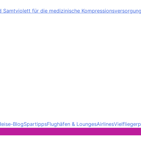
nd Samtviolett für die medizinische Kompressionsversorgun
Reise-Blog
Spartipps
Flughäfen & Lounges
Airlines
Vielfliege