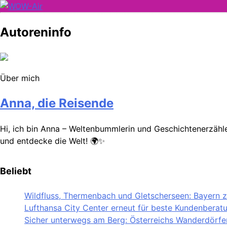
Skip
to
WOW-Air
Autoreninfo
content
Über mich
Anna, die Reisende
Hi, ich bin Anna – Weltenbummlerin und Geschichtenerzähler
und entdecke die Welt! 🌍✨
Beliebt
Wildfluss, Thermenbach und Gletscherseen: Bayern ze
Lufthansa City Center erneut für beste Kundenberat
Sicher unterwegs am Berg: Österreichs Wanderdörfer 