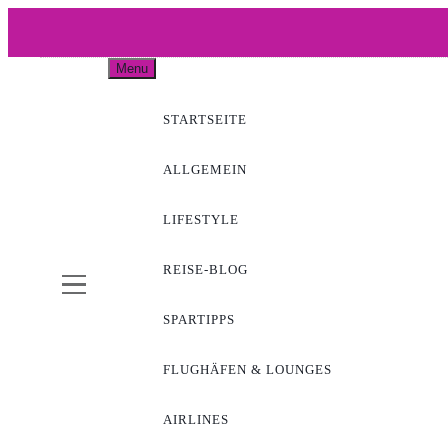
Skip
to
WOW-A
content
Menu
STARTSEITE
ALLGEMEIN
LIFESTYLE
REISE-BLOG
SPARTIPPS
FLUGHÄFEN & LOUNGES
AIRLINES