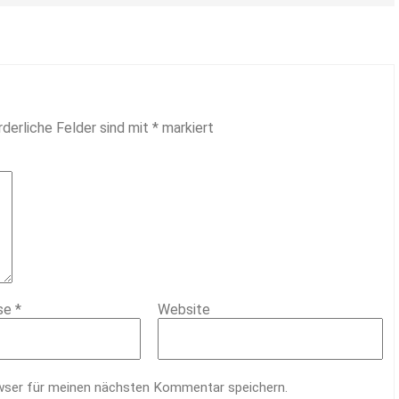
rderliche Felder sind mit
*
markiert
sse
*
Website
wser für meinen nächsten Kommentar speichern.