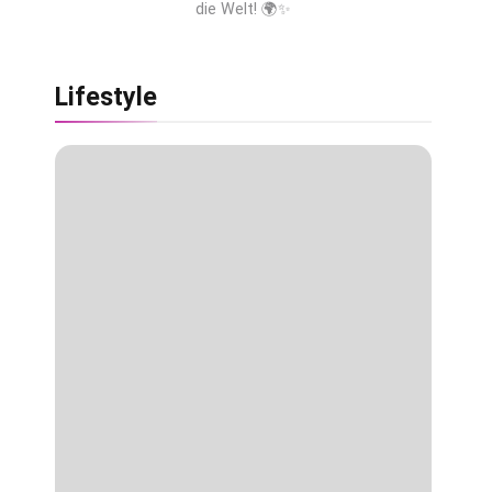
die Welt! 🌍✨
Lifestyle