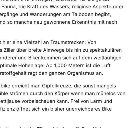
d Fauna, die Kraft des Wassers, religiöse Aspekte oder
aziergänge und Wanderungen am Talboden begibt,
und so manche neu gewonnene Erkenntnis mit nach
t hier eine Vielzahl an Traumstrecken: Von
 Ziller über breite Almwege bis hin zu spektakulären
Wanderer und Biker kommen sich auf dem weitläufigen
timale Höhenlage: Ab 1.000 Metern ist die Luft
erstoffgehalt regt den ganzen Organismus an.
bike erreicht man Gipfelkreuze, die sonst mangels
fühle strömen durch den Körper wenn man mühelos von
rettljause vorbeischauen kann. Frei von Lärm und
izienz öffnet sich ein bisher unerreichbares Bike