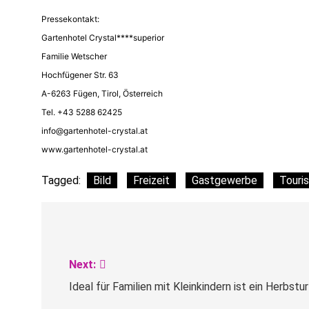
Pressekontakt:
Gartenhotel Crystal****superior
Familie Wetscher
Hochfügener Str. 63
A-6263 Fügen, Tirol, Österreich
Tel. +43 5288 62425
info@gartenhotel-crystal.at
www.gartenhotel-crystal.at
Tagged:
Bild
Freizeit
Gastgewerbe
Touri
Beitragsnavigation
Next:
Ideal für Familien mit Kleinkindern ist ein Herbst