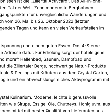
issen ist die „Zillertal Activcard“. Das All-in-one-
vsten Tal der Welt. Zehn modernste Bergbahnen
gangspunkten für unvergleichliche Wanderungen und
lich vom 26. Mai bis 26. Oktober 2022 (letzter
olgenden Tagen und kann an vielen Verkaufstellen im
ntspannung und einem guten Essen. Das 4-Sterne
ige Adresse dafür. Für Erholung sorgt der hoteleigene
 and more“: Hallenbad, Saunen, Dampfbad und
auf die Zillertaler Berge, hochwertige Natur-Produkte
tuale & Peelings mit Kräutern aus dem Crystal Garten,
ogie und ein abwechslungsreiches Aktivprogramm mit
stal Kulinarium. Moderne, leichte & genussvolle
iten wie Sirupe, Essige, Öle, Chutneys, Honig uvm. aus
bensmittel mit bester Qualität von Lieferanten aus