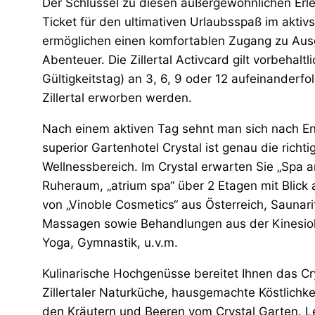
Der Schlüssel zu diesen außergewöhnlichen Erlebn
Ticket für den ultimativen Urlaubsspaß im akti
ermöglichen einen komfortablen Zugang zu Aus
Abenteuer. Die Zillertal Activcard gilt vorbehalt
Gültigkeitstag) an 3, 6, 9 oder 12 aufeinanderf
Zillertal erworben werden.
Nach einem aktiven Tag sehnt man sich nach E
superior Gartenhotel Crystal ist genau die richt
Wellnessbereich. Im Crystal erwarten Sie „Spa
Ruheraum, „atrium spa“ über 2 Etagen mit Blick 
von „Vinoble Cosmetics“ aus Österreich, Saunari
Massagen sowie Behandlungen aus der Kinesiol
Yoga, Gymnastik, u.v.m.
Kulinarische Hochgenüsse bereitet Ihnen das Cry
Zillertaler Naturküche, hausgemachte Köstlichke
den Kräutern und Beeren vom Crystal Garten. Le